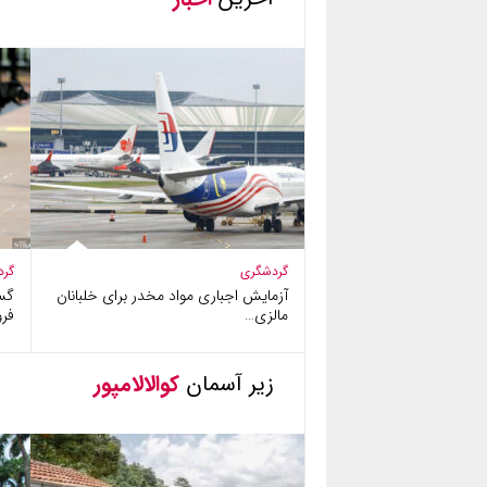
گردشگری
گرد
آزمایش اجباری مواد مخدر برای خلبانان
گس
مالزی…
فرو
زیر آسمان
کوالالامپور