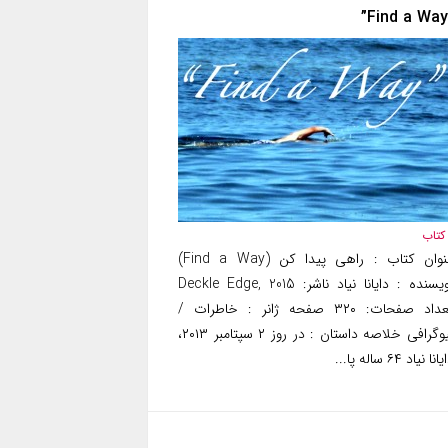
کتاب
عنوان کتاب : راهی پیدا کن (Find a Way)
نویسنده : دایانا نیاد ناشر: Deckle Edge, 2015
تعداد صفحات: ۳۲۰ صفحه ژانر : خاطرات /
بیوگرافی خلاصه داستان : در روز ۲ سپتامبر ۲۰۱۳،
انا نیاد ۶۴ ساله پا...