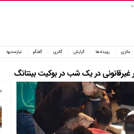
م
مالزی
رویدادها
گزارش
گالری
گفتگو
نیازمندیها
ب