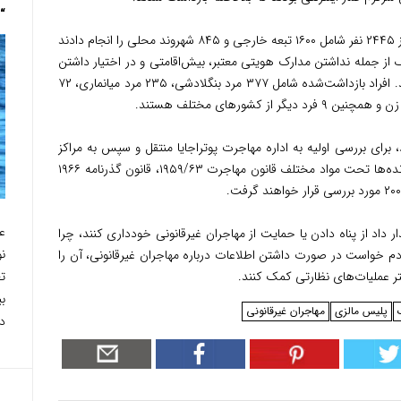
“Find a Way”
بنا بر اعلام باصری، در مجموع، مأموران بازرسی از ۲۴۴۵ نفر شامل ۱۶۰۰ تبعه خارجی و ۸۴۵ شهروند محلی را انجام دادند
یل تخلفات مختلف از جمله نداشتن مدارک هویتی معتبر، بیش‌اقامتی و در اختیار داشتن
کارت‌ها یا گذرنامه‌های غیرقانونی بازداشت شدند. افراد بازداشت‌شده شامل ۳۷۷ مرد بنگلادشی، ۲۳۵ مرد میانماری، ۷۲
ن ۲۱ تا ۶۵ سال سن دارند، برای بررسی اولیه به اداره مهاجرت پوتراجایا منتقل و سپس به مراکز
بازداشت بوکیت جلیل و لنگنگ اعزام شدند. پرونده‌ها تحت مواد مختلف قانون مهاجرت ۱۹۵۹/۶۳، قانون گذرنامه ۱۹۶۶
داد از پناه دادن یا حمایت از مهاجران غیرقانونی خودداری کنند، چرا
 مردم خواست در صورت داشتن اطلاعات درباره مهاجران غیرقانونی، آن را
هتر عملیات‌های نظارتی کمک کنند.
پلیس مالزی
مهاجران غیرقانونی
دای