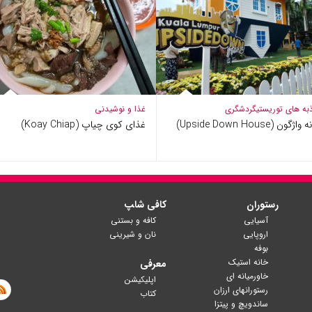
به های توریستی
گردشگری
غذا و نوشیدنی
اژگون (Upside Down House)
غذای کوی چیاپ (Koay Chiap)
رستوران
کافی شا‍پ
آسیایی
کافه و بستنی
اروپایی
نان و شیرینی
بوفه
خانه استیک
معرفی
خاورمیانه ای
اپلیکیشن
رستورانهای ارزان
کتاب
ساندویچ و پیتزا