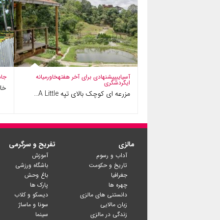
آسیایی
پیشنهادی برای آخر هفته
خاورمیانه
جاذ
ای
گردشگری
خانه و
مزرعه ای کوچک بالای تپه A Little…
مالزی
تفریح و سرگرمی
آداب و رسوم
آموزش
تاریخ و حکومت
باشگاه ورزشی
جغرافیا
باغ وحش
چهره ها
پارک ها
دانستنی های مالزی
دیسکو و کلاب
زبان مالایی
سونا و ماساژ
زندگی در مالزی
سینما