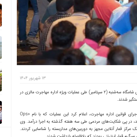
۱۳ شهریور ۱۴۰۴
توریست مالزی – نزدیک به ۸۰۰ مهاجر غیرقانونی شامگاه سه‌شنبه (۲ سپتامبر) طی عملیات ویژه اداره مهاجرت مالزی در
ستگیر شدند.
به گزارش برناما، باصری عثمان، مدیر بخش اجرای قوانین اداره مهاجرت، اعلام کرد این عملیات که با نام «Ops
۷:۳۰ تا ۱۰:۳۰ شب برگزار شد، در پی شکایت‌های مردمی طی سه هفته گذشته به اجرا درآمد. وی
 مرکز قمار آنلاین مجهز به دوربین‌های مداربسته را شناسایی کردند.
گرم قمار اینترنتی بودند که بلافاصله بازداشت شدند.