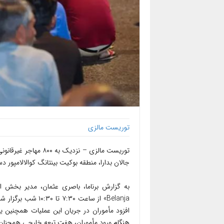
توریست مالزی
جالان بدارا، منطقه بوکیت بینتانگ کوالالامپور د
Belanja» از ساعت 
افزود مأموران در جریان این عملیات همچنین یک
هنگام ورود مأموران، هفت تبعه خارجی همچنان سر