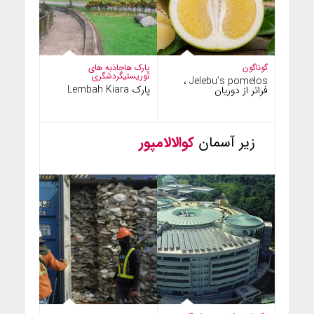
گوناگون
پارک ها
جاذبه های
توریستی
گردشگری
Jelebu’s pomelos ،
پارک Lembah Kiara
فراتر از دوریان
زیر آسمان
کوالالامپور