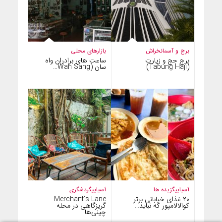
برج و آسمانخراش
بازارهای محلی
برج حج و زیارت
ساعت های برادران واه
(Tabung Haji)
سان (Wah Sang…
آسیایی
گزیده ها
آسیایی
گردشگری
۲۰ غذای خیابانی برتر
Merchant’s Lane
کوالالامپور که نباید…
گریزگاهی در محله
چینی‌ها