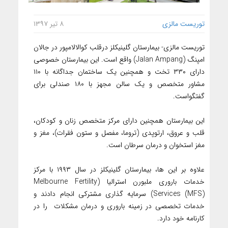
توریست مالزی
۸ تیر ۱۳۹۷
توریست مالزی- بیمارستان گلینیکلز درقلب کوالالامپور در جالان
امپنگ (Jalan Ampang) واقع است. این بیمارستان خصوصی
دارای ۳۳۰ تخت و همچنین یک ساختمان جداگانه با ۱۱۰
مشاور متخصص و یک سالن مجهز با ۱۸۰ صندلی برای
گفتگواست.
این بیمارستان همچنین دارای مرکز متخصص زنان و کودکان،
قلب و عروق، ارتوپدی (تروما، مفصل و ستون فقرات)، مغز و
مغز استخوان و درمان سرطان است.
علاوه بر این ها، بیمارستان گلینیکلز در سال ۱۹۹۳ با مرکز
خدمات باروری ملبورن استرالیا (Melbourne Fertility
Services (MFS)) سرمایه گذاری مشترکی انجام دادند و
خدمات تخصصی در زمینه باروری و درمان مشکلات را در
کارنامه خود دارد.