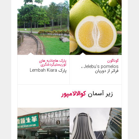
گوناگون
پارک ها
جاذبه های
توریستی
گردشگری
Jelebu’s pomelos ،
پارک Lembah Kiara
فراتر از دوریان
زیر آسمان
کوالالامپور