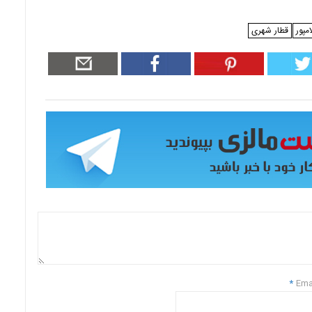
مپور
قطار شهری
*
Ema