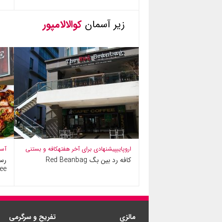
زیر آسمان
کوالالامپور
اروپایی
پیشنهادی برای آخر هفته
کافه و بستنی
آسی
کافه رد بین بگ Red Beanbag
ee)
مالزی
تفریح و سرگرمی