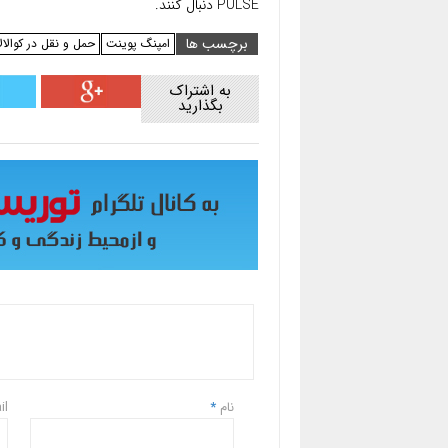
PULSE دنبال کنند.
برچسب ها
امپنگ پوینت
حمل و نقل در کوالالا
به اشتراک
بگذارید
نام
*
il