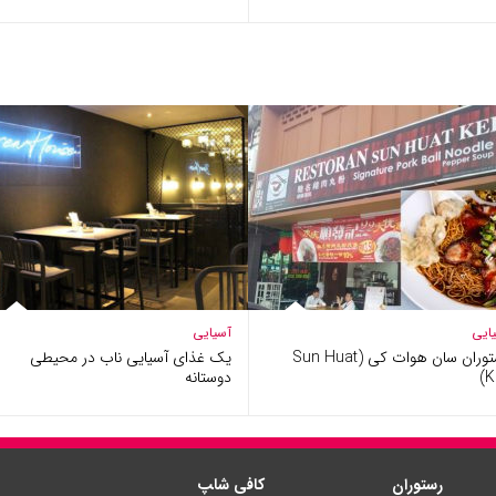
ایی
آسیایی
رستوران سان هوات کی (Sun Huat
یک غذای آسیایی ناب در محیطی
K
دوستانه
رستوران
کافی شا‍پ