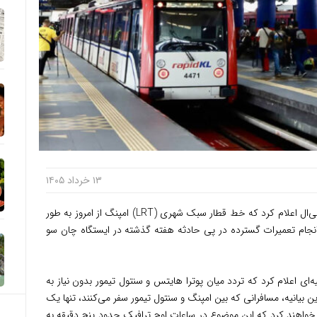
۱۳ خرداد ۱۴۰۵
توریست مالزی ــ شرکت حمل‌ونقل ریلی رپید کی‌ال اعلام کرد که خط قطار سبک شهری (LRT) امپنگ از امروز به طور
جام تعمیرات گسترده در پی حادثه هفته گذشته در ایستگاه چان سو
ه‌ای اعلام کرد که تردد میان پوترا هایتس و سنتول تیمور بدون نیاز به
 بیانیه، مسافرانی که بین امپنگ و سنتول تیمور سفر می‌کنند، تنها یک
 خواهند کرد که این موضوع در ساعات اوج ترافیک حدود پنج دقیقه به