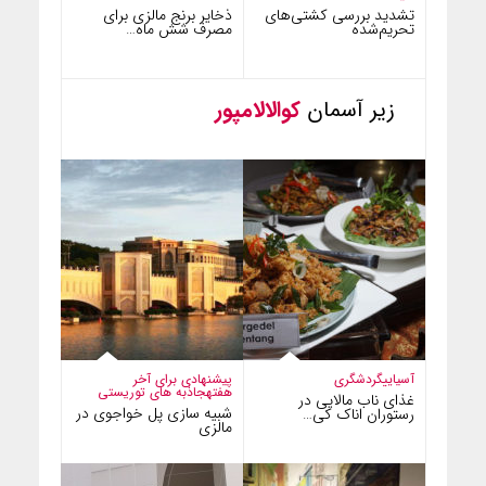
تشدید بررسی کشتی‌های
ذخایر برنج مالزی برای
تحریم‌شده
مصرف شش ماه…
زیر آسمان
کوالالامپور
آسیایی
گردشگری
پیشنهادی برای آخر
هفته
جاذبه های توریستی
غذای ناب مالایی در
شبیه سازی پل خواجوی در
رستوران اناک کی…
مالزی