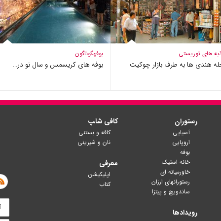
به های توریستی
بوفه
گوناگون
ه هندی ها به طرف بازار چوکیت
بوفه های کریسمس و سال نو در…
رستوران
کافی شا‍پ
آسیایی
کافه و بستنی
اروپایی
نان و شیرینی
بوفه
خانه استیک
معرفی
خاورمیانه ای
اپلیکیشن
رستورانهای ارزان
کتاب
ساندویچ و پیتزا
رویدادها