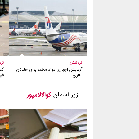
گردشگری
گرد
آزمایش اجباری مواد مخدر برای خلبانان
گس
مالزی…
فرو
زیر آسمان
کوالالامپور