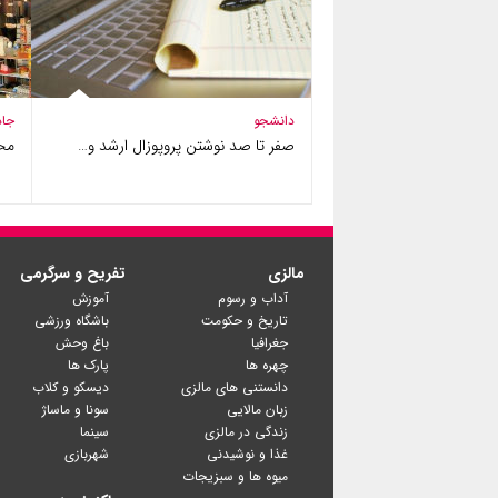
دانشجو
جاذ
صفر تا صد نوشتن پروپوزال ارشد و…
محل
مالزی
تفریح و سرگرمی
آداب و رسوم
آموزش
تاریخ و حکومت
باشگاه ورزشی
جغرافیا
باغ وحش
چهره ها
پارک ها
دانستنی های مالزی
دیسکو و کلاب
زبان مالایی
سونا و ماساژ
زندگی در مالزی
سینما
غذا و نوشیدنی
شهربازی
میوه ها و سبزیجات