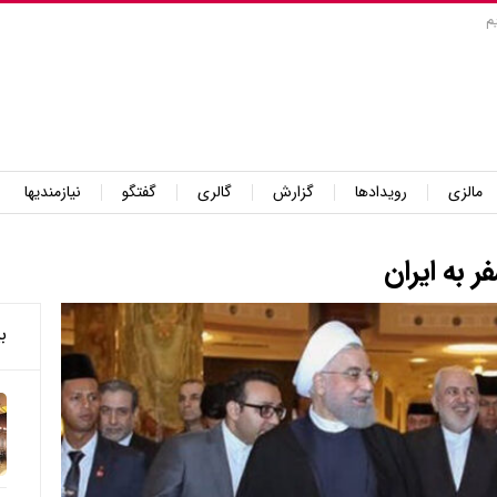
م
مالزی
رویدادها
گزارش
گالری
گفتگو
نیازمندیها
ر به ایران
ب