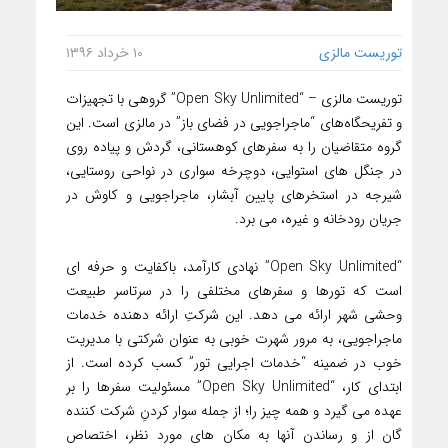
توریست مالزی
۱۰ خرداد ۱۳۹۶
توریست مالزی – “Open Sky Unlimited” گروهی با تجهیزات
و تفریحگاه‌های “ماجراجویی در فضای باز” در مالزی است. این
گروه متقاضیان را به سفرهای کوهستانی، گردش و پیاده روی
در جنگل های استوایی، دوچرخه سواری در نواحی روستایی،
شیرجه در استخرهای پایین آبشار، ماجراجویی و کاوش در
جریان رودخانه و غیره، می برد.
“Open Sky Unlimited” نهادی کارآمد، باکفایت و حرفه ای
است که تورها و سفرهای مختلفی را در سرتاسر طبیعت
وحشی شهر ارائه می دهد. این شرکتِ ارائه دهنده خدمات
ماجراجویی، به مرور شهرت خوبی به عنوان شرکتی با مدیریت
خوب در ضمینه “خدمات اجرایی تور” کسب کرده است. از
ابتدای کار، “Open Sky Unlimited” مسئولیت سفرها را بر
عهده می گیرد و همه چیز را؛ از جمله سوار کردنِ شرکت کننده
گان از و رساندن آنها به مکان های مورد نظر، اختصاص