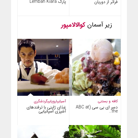
پارک Lembah Kiara
فراتر از دوریان
زیر آسمان
کوالالامپور
کافه و بستنی
آسیایی
اروپایی
گردشگری
دسر ای بی سی (ABC at
غذای ژاپنی با ترفندهای
the…
آشپزی اسپانیایی