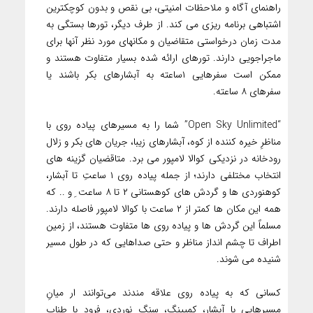
راهنمای آگاه و ملاحظات امنیتی، بی نقص و بدون کوچکترین
اشتباهی برنامه ریزی می کند. از طرف دیگر، تورها بستگی به
مدت زمان درخواستی متقاضیان و مکانهای مورد نظر آنها برای
ماجراجویی دارند. تورهای ارائه شده بسیار متفاوت هستند و
ممکن است سفرهایی ۱ساعته به آبشارهای بکر باشند یا
سفرهای ۸ ساعته.
“Open Sky Unlimited” شما را به مسیرهای پیاده روی با
مناظرِ خیره کننده از کوه، آبشارهای زیبا، جریان های بکر و زلال
رودخانه در نزدیکی کوالا لامپور می برد. متاقضیان گزینه های
انتخاب مختلفی دارند؛ از جمله پیاده روی ۱ ساعتِ تا آبشار،
کوهنوردی ها و گردش های کوهستانی ۲ تا ۸ ساعت ِ و .. که
همه این مکان ها کمتر از ۲ ساعت با کوالا لامپور فاصله دارند.
مسلماً این گردش ها و پیاده روی ها متفاوت هستند، از زمین
اطراف تا چشم انداز مناظر و حتی صداهایی که در طول مسیر
شنیده می شوند.
کسانی که به پیاده روی علاقه مندند می‌توانند ار میانِ
مسیرهایی با آبشار، کمپینگ، سنگ نوردی، فرود با طناب