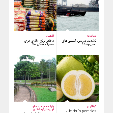
سیاست
اقتصاد
تشدید بررسی کشتی‌های
ذخایر برنج مالزی برای
تحریم‌شده
مصرف شش ماه…
گوناگون
پارک ها
جاذبه های
توریستی
گردشگری
Jelebu’s pomelos ،