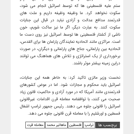
ستم علیه فلسطینی ها که توسط اسرائیل انجام می شود،
سکوت نخواهد کرد. ما وظیفه وظیفه داریم و ملت های
قدرتمند مدافع عدالت و آزادی نباید در قبال این جنایات
سکوت کنند. به عبارت دیگر، اگر ما نیز ساکت شویم، خون
ناشی از کشتار فلسطینی ها توسط اسرائیل نیز روی دست ما
است. مراکزی مانند اتحادیه نمایندگان پارلمان ها برای القدس،
اتحادیه بین پارلمانی، جناح های پارلمانی و دیگران، در صورت
برخورداری از یک استراتژی و تلاش های هماهنگ می توانند
دراین زمینه بیشتر موثر باشند.
نخست وزیر مالزی تاکید کرد: به خاطر همه این جنایات،
اسرائیل باید محکوم و مجازات شود. اما در عوض کشورهای
قدرتمندی مانند آمریکا که در مورد آزادی و حاکمیت قانون زیاد
صحبت می کنند، با توافقنامه معامله قرن اقدامات غیرقانونی
اسرائیل را قانونی جلوه می دهند. رئیس جمهور ترامپ اشغال
فسطین و اورشلیم را با معامله قرن قانونی جلوه می دهد.
برچسب ها
ترامپ
فلسطین
ماهاتیر محمد
معامله قرت