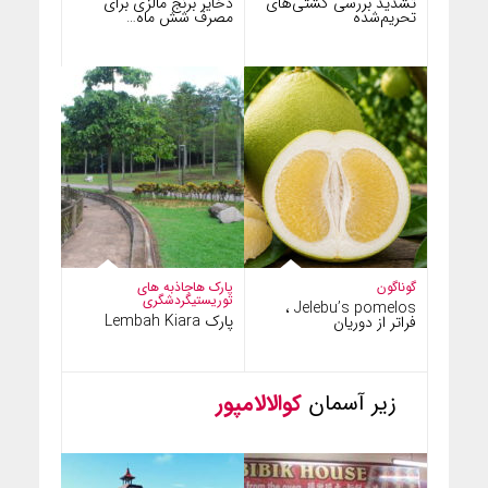
تشدید بررسی کشتی‌های
ذخایر برنج مالزی برای
تحریم‌شده
مصرف شش ماه…
گوناگون
پارک ها
جاذبه های
توریستی
گردشگری
Jelebu’s pomelos ،
پارک Lembah Kiara
فراتر از دوریان
زیر آسمان
کوالالامپور