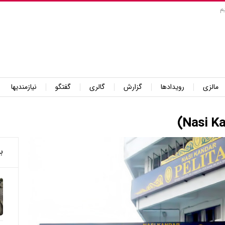
م
مالزی
رویدادها
گزارش
گالری
گفتگو
نیازمندیها
ب