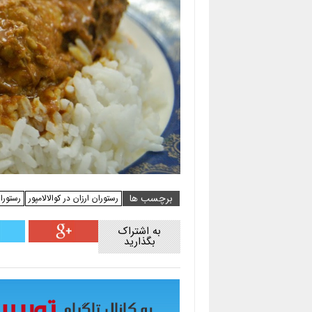
برچسب ها
رستوران ارزان در کوالالامپور
رستوران
به اشتراک
بگذارید