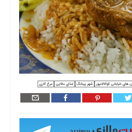
 های خیابانی کوالالامپور
شهر پینانگ
غذای مالایی
مرغ کاری