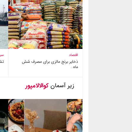
اقتصاد
سی
ذخایر برنج مالزی برای مصرف شش
تش
ماه…
زیر آسمان
کوالالامپور