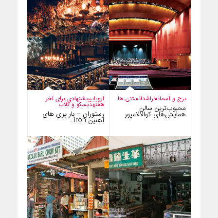
برج و آسمانخراش
دانستنی ها
اروپایی
پیشنهادی برای آخر
هفته
دیسکو و کلاب
محبوب‌ترین سالن
رستوران – بار پری های
همایش‌های کوالالامپور
آهنین Iron…