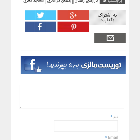
برچسب ها
بازارهای رمضان
رمضان در مالزی
مساجد مالزی
به اشتراک
بگذارید
نام
*
*
Email