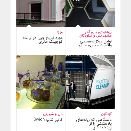
پیشنهادی برای آخر
موزه
هفته
دانش و فن
کودکان
موزه تاریخ چین در ایالت
اولین مرکز تخصصی
کوچینگ مالزی!
واقعیت مجازی مالزی
گوناگون
نان و شیرینی
دستگاهی که زباله‌های
کافی شاپ Swich
پلاستیکی را از
رودخانه‌های…