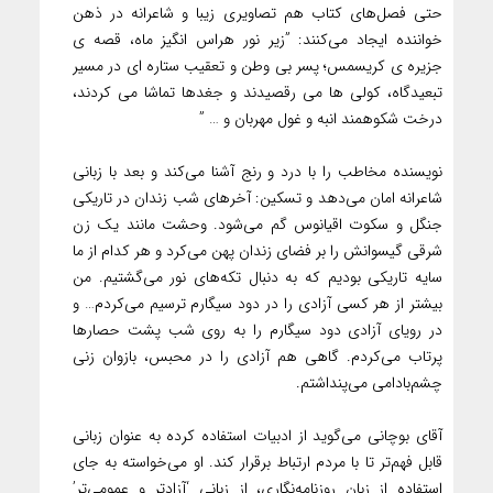
حتی فصل‌های کتاب هم تصاویری زیبا و شاعرانه در ذهن
خواننده ایجاد می‌کنند: ‌”زیر نور هراس انگیز ماه، قصه ی
جزیره ی کریسمس؛ پسر بی وطن و تعقیب ستاره ای در مسیر
تبعیدگاه، کولی ها می رقصیدند و جغدها تماشا می کردند،
درخت شکوهمند انبه و غول مهربان‌ و … ”
نویسنده مخاطب را با درد و رنج آشنا می‌کند و بعد با زبانی
شاعرانه امان می‌دهد و تسکین:‌ آخرهای شب زندان در تاریکی
جنگل و سکوت اقیانوس گم می‌شود. وحشت مانند یک زن
شرقی گیسوانش را بر فضای زندان پهن می‌کرد و هر کدام از ما
سایه تاریکی بودیم که به دنبال تکه‌های نور می‌گشتیم. من
بیشتر از هر کسی آزادی را در دود سیگارم ترسیم می‌کردم… و
در رویای آزادی دود سیگارم را به روی شب پشت حصارها
پرتاب می‌کردم. گاهی هم آزادی را در محبس، بازوان زنی
چشم‌بادامی می‌پنداشتم.
آقای بوچانی می‌گوید از ادبیات استفاده کرده به عنوان زبانی
قابل فهم‌تر تا با مردم ارتباط برقرار کند. او می‌خواسته به جای
استفاده از زبان روزنامه‌نگاری، از زبانی ‘آزادتر و عمومی‌تر’