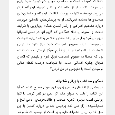
اتفاقات کمرنگ است و مخاطب خیلی کم درباره خود راوی
می‌خواند. کتاب او از خاطرات و نقل تجربه اردوگاه فراتر
می‌رود. نویسنده تنها به روایت اتفاقات اردوگاه و داستان‌های
هم‌بندی‌ها بسنده نمی‌کند. او به پرسش‌های فلسفی می‌رسد
درباره مفاهیم انتزاعی و رفتار انسان هنگام رویارویی با شرایط
سخت و استیصال. مثلا هنگامی که قایق آنها در مسیر استرالیا
غرق می‌شود و او برای زنده ماندن تقلا می‌کند، درباره شجاعت
می‌نویسد:‌ درک مفهوم شجاعت خود نیاز دارد به نوعی
شجاعت در اندیشیدن. در زندگیم هرگز فرصتی دست نداده
بود که عمیقا در مفهوم شجاعت غرق شوم و بفهمم که انسان
شجاع چگونه انسانی است. آیا شجاعت درست نقطه‌ مقابل
ترسیدن است یا مفهومی در دل ترس؟
تسکین مخاطب با زبانی شاعرانه‌
در بعضی از نقدهای فارسی زبان، این سوال مطرح شده که آیا
این کتاب را باید به عنوان یک اثر ادبی در نظر گرفت یا تنها
روایتی است درباره ‘تجربه سخت و طاقت‌فرسای آدمی تلخ و
ستم‌کشیده’. (از متن نقد پردیس جلالی درباره کتاب)‌ با این
حال کتاب زبانی شاعرانه دارد و پر است از توصیفات شاعرانه.