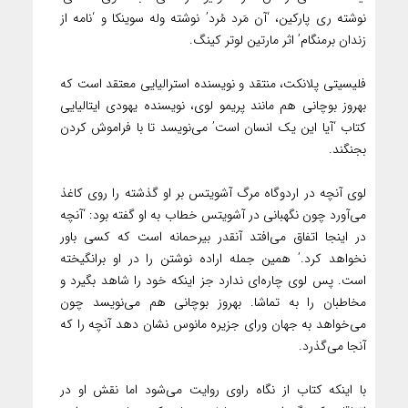
نوشته ری پارکین، ‘آن مَرد مُرد’ نوشته وله سوینکا و ‘نامه از
زندان برمنگام’ اثر مارتین لوتر کینگ. ‌‌
فلیسیتی پلانکت، منتقد و نویسنده استرالیایی معتقد است که
بهروز بوچانی هم مانند پریمو لوی، نویسنده یهودی ایتالیایی
کتاب ‘آیا این یک انسان است’ می‌نویسد تا با فراموش کردن
بجنگند. ‌
لوی آنچه در اردوگاه مرگ آشویتس بر او گذشته را روی کاغذ
می‌آورد چون نگهبانی در آشویتس خطاب به او گفته بود: ‘آنچه
در اینجا اتفاق می‌افتد آنقدر بیرحمانه است که کسی باور
نخواهد کرد.’ همین جمله اراده نوشتن را در او برانگیخته
است. پس لوی چاره‌ای ندارد جز اینکه خود را شاهد بگیرد و
مخاطبان را به تماشا. بهروز بوچانی هم می‌نویسد چون
می‌خواهد به جهان ورای جزیره مانوس نشان دهد آنچه را که
آنجا می‌گذرد.
با اینکه کتاب از نگاه راوی روایت می‌شود اما نقش او در