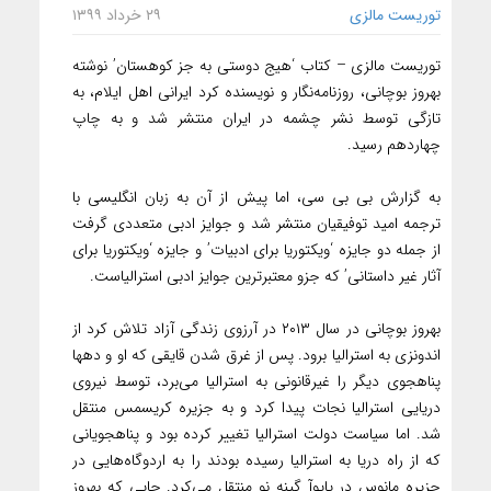
توریست مالزی
۲۹ خرداد ۱۳۹۹
توریست مالزی – ‌کتاب ‘هیج دوستی به جز کوهستان’ نوشته
بهروز بوچانی، روزنامه‌نگار و نویسنده کرد ایرانی اهل ایلام، به
تازگی توسط نشر چشمه در ایران منتشر شد و به چاپ
چهاردهم رسید.
به گزارش بی بی سی، اما پیش از آن به زبان انگلیسی با
ترجمه امید توفیقیان منتشر شد و جوایز ادبی متعددی گرفت
از جمله دو جایزه ‘ویکتوریا برای ادبیات’ و جایزه ‘ویکتوریا برای
آثار غیر داستانی’ که جزو معتبرترین جوایز ادبی استرالیاست. ‌‌‌
‌بهروز بوچانی در سال ۲۰۱۳ در آرزوی زندگی آزاد تلاش کرد از
اندونزی به استرالیا برود. پس از غرق شدن قایقی که او و دهها
پناهجوی دیگر را غیرقانونی به استرالیا می‌برد، توسط نیروی
دریایی استرالیا نجات پیدا کرد و به جزیره کریسمس منتقل
شد. اما سیاست دولت استرالیا تغییر کرده بود و پناهجویانی
که از راه دریا به استرالیا رسیده بودند را به اردوگاه‌هایی در
جزیره مانوس در پاپوآ گینه نو منتقل می‌کرد. جایی که بهروز