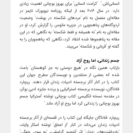
انسانی‌اش.’ ‌ ‘کرامت انسانی’ برای بهروز بوچانی اهمیت زیادی
دارد. در سال ۲۰۱۶ بعد از اینکه روزنامه نیویورک تایمز در
مقاله‌ای مفصل به نام ‘مردهای شکسته در بهشت’ وضعیت
اردوگاه‌های پناهجویی در جزیره مانوس را گزارش کرد، او در
مقاله‌ای به نام ‘نه همیشه و فقط شکسته’ به نگاهی که در این
مقاله به پناهجو‌ها شده انتقاد کرد، نگاهی که پناهجویان را به
گفته او ‘قربانی و شکسته’ می‌بیند.
جسم زندانی، اما روح آزاد
بازتاب همین نگاه در ‘هیچ دوستی به جز کوهستان’ باعث
شده که بعضی از منتقدین و نویسندگان مطرح جهان این
کتاب را در کنار آثار برجسته ادبیات زندان قرار دهند.‌ ریچارد
فلاناگان، نویسنده برجسته استرالیایی و برنده جایزه ادبی بوکر،
در مقدمه نسخه انگلیسی کتاب بوچانی نوشته ‘استرالیا جسم
بهروز بوچانی را زندانی کرد اما روح او آزاد ماند.’ ‌
ریچارد فلاناگان جایگاه این کتاب را در قفسه‌ای از آثار برجسته
ادبیات زندان می‌داند در کنار ‘از اعماق’ نوشته اسکار وایلد،
‘یادداشت‌های زندان’ اثر آنتونیو گرامشی، ‘به سوی خفگی’