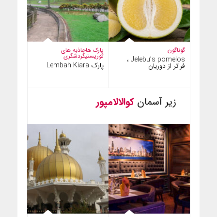
گوناگون
پارک ها
جاذبه های
توریستی
گردشگری
Jelebu’s pomelos ،
پارک Lembah Kiara
فراتر از دوریان
زیر آسمان
کوالالامپور