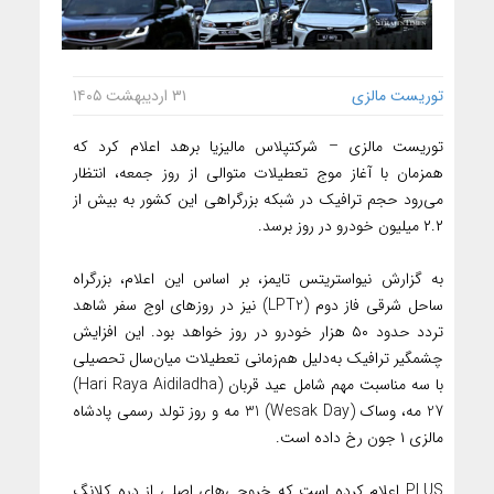
توریست مالزی
۳۱ اردیبهشت ۱۴۰۵
توریست مالزی – شرکتپلاس مالیزیا برهد اعلام کرد که
همزمان با آغاز موج تعطیلات متوالی از روز جمعه، انتظار
می‌رود حجم ترافیک در شبکه بزرگراهی این کشور به بیش از
۲.۲ میلیون خودرو در روز برسد.
به گزارش نیواستریتس تایمز، بر اساس این اعلام، بزرگراه
ساحل شرقی فاز دوم (LPT2) نیز در روزهای اوج سفر شاهد
تردد حدود ۵۰ هزار خودرو در روز خواهد بود. این افزایش
چشمگیر ترافیک به‌دلیل هم‌زمانی تعطیلات میان‌سال تحصیلی
با سه مناسبت مهم شامل عید قربان (Hari Raya Aidiladha)
27 مه، وساک (Wesak Day) 31 مه و روز تولد رسمی پادشاه
مالزی ۱ جون رخ داده است.
PLUS اعلام کرده است که خروجی‌های اصلی از دره کلانگ