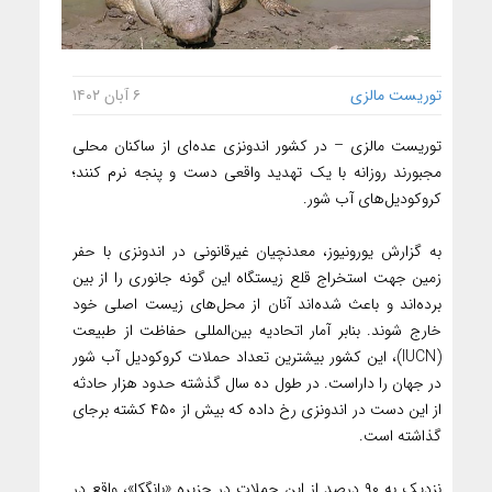
توریست مالزی
۶ آبان ۱۴۰۲
توریست مالزی – در کشور اندونزی عده‌ای از ساکنان محلی
مجبورند روزانه با یک تهدید واقعی دست و پنجه نرم کنند؛
کروکودیل‌های آب شور.
به گزارش یورونیوز، معدنچیان غیرقانونی در اندونزی با حفر
زمین جهت استخراج قلع زیستگاه این گونه جانوری را از بین
برده‌اند و باعث شده‌اند آنان از محل‌های زیست اصلی خود
خارج شوند. بنابر آمار اتحادیه بین‌المللی حفاظت از طبیعت
(IUCN)، این کشور بیشترین تعداد حملات کروکودیل آب شور
در جهان را داراست. در طول ده سال گذشته حدود هزار حادثه
از این دست در اندونزی رخ داده که بیش از ۴۵۰ کشته برجای
گذاشته است.
نزدیک به ۹۰ درصد از این حملات در جزیره «بانگکا»، واقع در