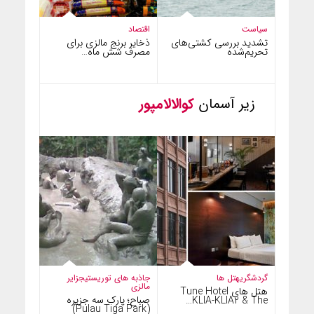
سیاست
اقتصاد
تشدید بررسی کشتی‌های
ذخایر برنج مالزی برای
تحریم‌شده
مصرف شش ماه…
زیر آسمان
کوالالامپور
گردشگری
هتل ها
جاذبه های توریستی
جزایر
مالزی
هتل های Tune Hotel
صباح؛ پارک سه جزیره
KLIA-KLIA2 & The…
(Pulau Tiga Park)