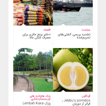
سیاست
اقتصاد
تشدید بررسی کشتی‌های
ذخایر برنج مالزی برای
تحریم‌شده
مصرف شش ماه…
گوناگون
پارک ها
جاذبه های
توریستی
گردشگری
Jelebu’s pomelos ،
پارک Lembah Kiara
فراتر از دوریان