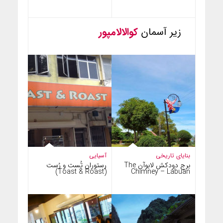
زیر آسمان
کوالالامپور
بنایای تاریخی
آسیایی
برج دودکش لابوآن The
رستوران تُست و رُست
(Toast & Roast)
Chimney – Labuan