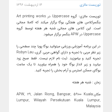
توریست مالزی
۱۴ اردیبهشت ۱۳۹۶
توریست مالزی- گروه Uppercase در Art printing works
بنگسرکلاس های هفتگی یوگا برگزار میکند که کاملا مجانی
است. این کلاس های مجانی شنبه هر هفته توسط گروه
Uppercase در APW بنگسر برگزار میشود.
در این برنامه آموزشی ورزشی میتوانید یوگا پویا چند سطحی را
زیر نظر مربی با تجربه و دارای گواهی مربی گری، Robyn Lau
تجربه کنید و بیاموزید. ثبت نام لازم نیست. فقط صبح زود
بیایید و زیر انداز یوگا خود را همراه بیاورید تا یک ساعت
یوگای مسکن استرس و آرام بخش را تجربه کنید.
زمان : شنبه هر هفته
مکان:APW, 29, Jalan Riong, Bangsar, 59100 Kuala
Lumpur, Wilayah Persekutuan Kuala Lumpur,
Malaysia