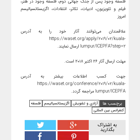
فلسفه وجود پس از جنگ جهانی دوم، فلسفه وجود در هنر،
فیلم و تلویزیون، ادبیات، تئاتر، انتقادات، اگزیستانسیالیسم
امروز
علاقمندان می‌توانند آثار خود را به آدرس
https://waset.org/apply/2019/02/kuala-
lumpur/ICEPFA?step=2 ارسال نمایند.
مهلت ارسال آثار ۲۶ اکتبر ۲۰۱۸ است.
جهت کسب اطلاعات بیشتر به آدرس
https://waset.org/conference/2019/02/kuala-
lumpur/ICEPFA مراجعه گردد.
برچسب ها
آزادی و تشویش
اگزیستانسیالیسم
فلسفه
کنفرانس بین المللی
به اشتراک
بگذارید