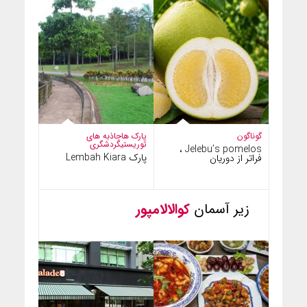
گوناگون
پارک ها
جاذبه های
توریستی
گردشگری
Jelebu’s pomelos ،
پارک Lembah Kiara
فراتر از دوریان
زیر آسمان
کوالالامپور