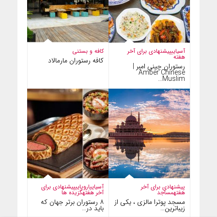
آسیایی
پیشنهادی برای آخر
کافه و بستنی
هفته
کافه رستوران مارمالاد
رستوران چینی امبر |
Amber Chinese
Muslim…
پیشنهادی برای آخر
آسیایی
اروپایی
پیشنهادی برای
هفته
مساجد
آخر هفته
گزیده ها
مسجد پوترا مالزی ، یکی از
۸ رستوران برتر جهان که
زیباترین…
باید در…