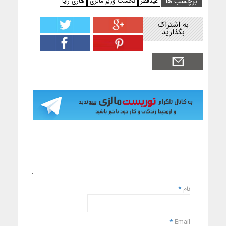
برچسب ها
عیدفطر
نخست وزیر مالزی
هاری رایا
به اشتراک
بگذارید
نام
*
*
Email