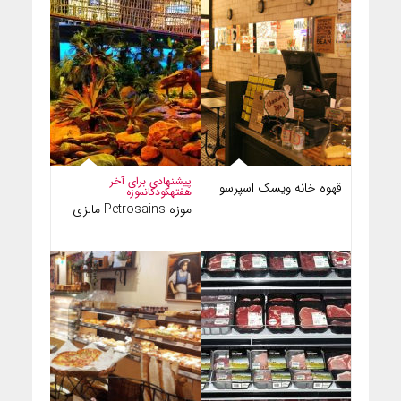
پیشنهادی برای آخر
قهوه خانه ویسک اسپرسو
هفته
کودکان
موزه
موزه Petrosains مالزی