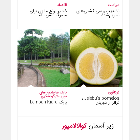
سیاست
اقتصاد
تشدید بررسی کشتی‌های
ذخایر برنج مالزی برای
تحریم‌شده
مصرف شش ماه…
گوناگون
پارک ها
جاذبه های
توریستی
گردشگری
Jelebu’s pomelos ،
پارک Lembah Kiara
فراتر از دوریان
زیر آسمان
کوالالامپور