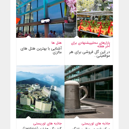
بازارهای محلی
پیشنهادی برای
هتل ها
آخر هفته
آشنایی با بهترین هتل های
در این گل فروشی برای هر
مالزی
موقعیتی…
جاذبه های توریستی
جاذبه های توریستی
مرکز بازدید رویال سلانگور
گنتینگ هایلند (Genting