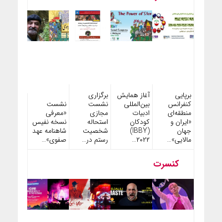
برپایی
آغاز همایش
برگزاری
کنفرانس
بین‌المللی
نشست
نشست
منطقه‌ای
ادبیات
مجازی
«معرفی
«ایران و
کودکان
استحاله
نسخه نفیس
جهان
(IBBY)
شخصیت
شاهنامه عهد
مالایی»…
۲۰۲۲…
رستم در…
صفوی»…
کنسرت