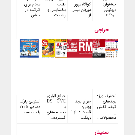
طلب
مردم برای
جشنواره
کوالالامپور
بخشایش و
شرکت در
«یونیتی
میزبان بیش
ریاضت
جشن…
مردکا»
از…
حراجی
تخفیف ویژه
حراج انباری
حراج برند
اسنویی پارک
برندهای
DS HOME
پونی؛
دسامبر ۲۰۲۵
کیف، کفش
با
قیمت‌ها از ۹
را با تخفیف…
و
تخفیف‌های
رینگت
محصولات…
گسترده…
سمینار