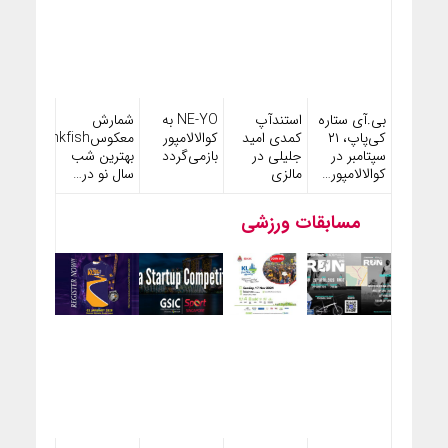
بی.آی ستاره
استندآپ
NE-YO به
شمارش
کی‌پاپ، ۲۱
کمدی امید
کوالالامپور
معکوسPinkfish،
سپتامبر در
جلیلی در
بازمی‌گردد
بهترین شب
کوالالامپور…
مالزی
سال نو در…
مسابقات ورزشی