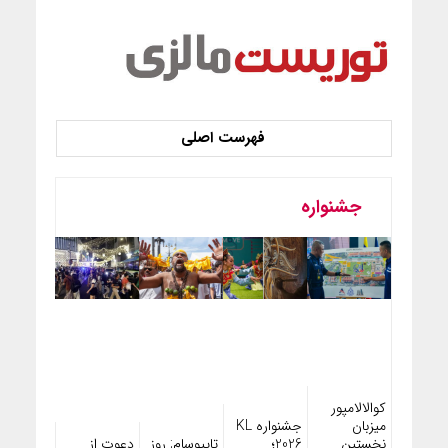
جشنواره
کوالالامپور
میزبان
جشنواره KL
تایپوسام; روز
دعوت از
نخستین
2026؛