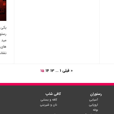
یکی ا
های 
نشاند
« قبلی
1
…
13
14
15
رستوران
کافی شا‍پ
آسیایی
کافه و بستنی
اروپایی
نان و شیرینی
بوفه