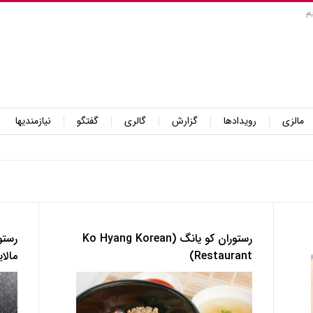
م
مالزی
رویدادها
گزارش
گالری
گفتگو
نیازمندیها
رستوران کو یانگ (Ko Hyang Korean
رستو
Restaurant)
مالایی (Dining