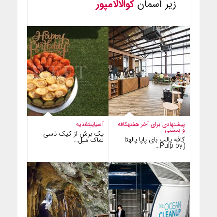
زیر آسمان
کوالالامپور
پیشنهادی برای آخر هفته
کافه
آسیایی
تغذیه
و بستنی
یک برش از کیک ناسی
کافه پالپ بای پاپا پالهتا
لماک میل…
(Pulp by…