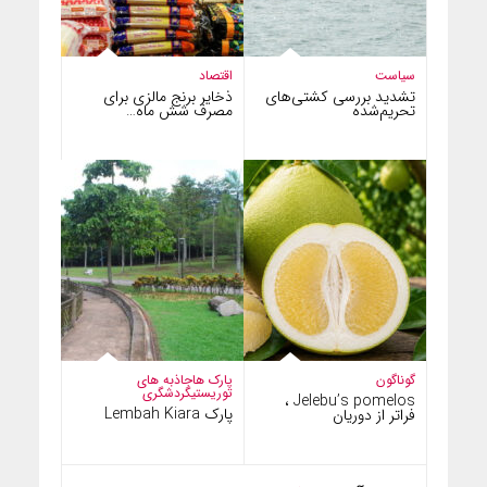
سیاست
اقتصاد
تشدید بررسی کشتی‌های
ذخایر برنج مالزی برای
تحریم‌شده
مصرف شش ماه…
گوناگون
پارک ها
جاذبه های
توریستی
گردشگری
Jelebu’s pomelos ،
پارک Lembah Kiara
فراتر از دوریان