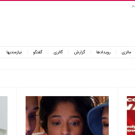
م
مالزی
رویدادها
گزارش
گالری
گفتگو
نیازمندیها