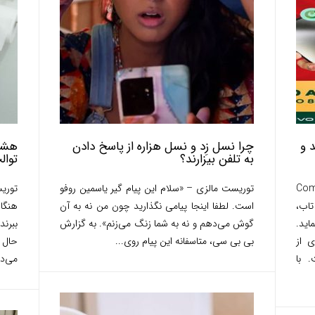
 و
چرا نسل زِد و نسل هزاره از پاسخ دادن
به تلفن بیزارند؟
توال
CompAs
توریست مالزی – «سلام این پیام گیر یاسمین روفو
توری
تاب،
است. لطفا اینجا پیامی نگذارید چون من نه به آن
هنگا
ید.
گوش می‌دهم و نه به شما زنگ می‌زنم». به گزارش
ببرن
ه ای از
بی بی سی، متاسفانه این پیام روی...
حال 
 با
می‌ده