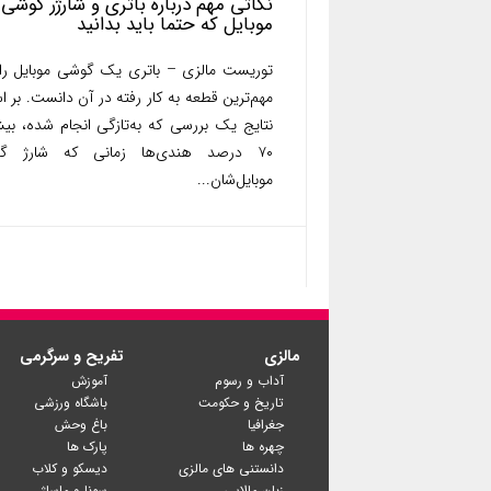
نکاتی مهم درباره باتری و شارژر گوشی
موبایل که حتما باید بدانید
توریست مالزی – باتری یک گوشی موبایل را 
مهم‌ترین قطعه به کار رفته در آن دانست. بر 
نتایج یک بررسی که به‌تازگی انجام شده، بی
۷۰ درصد هندی‌ها زمانی که شارژ گ
موبایل‌شان...
مالزی
تفریح و سرگرمی
آداب و رسوم
آموزش
تاریخ و حکومت
باشگاه ورزشی
جغرافیا
باغ وحش
چهره ها
پارک ها
دانستنی های مالزی
دیسکو و کلاب
زبان مالایی
سونا و ماساژ