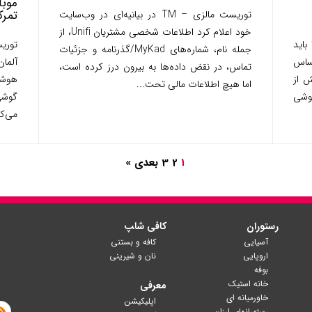
موبا
تمرک
توریست مالزی – TM در بیانیه‌ای در وب‌سایت
خود اعلام کرد اطلاعات شخصی مشتریان Unifi، از
باید
توری
جمله نام، شماره‌های MyKad/گذرنامه و جزئیات
اساس
آلما
تماس، در نقض داده‌ها به بیرون درز کرده است،
ش از
هوشم
اما هیچ اطلاعات مالی تحت...
وشی
گوشی
می‌کن
1
2
3
بعدی »
رستوران
کافی شا‍پ
آسیایی
کافه و بستنی
اروپایی
نان و شیرینی
بوفه
خانه استیک
معرفی
خاورمیانه ای
اپلیکیشن
رستورانهای ارزان