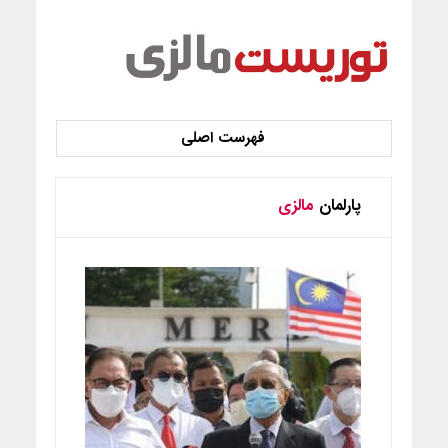
پارلمان
مالزی