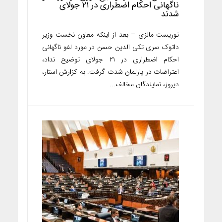
ناگهانی احکام اضطراری در ۲۱ جولای
شدند
توریست مالزی – بعد از اینکه معاون نخست وزیر
داتوک سری تکی الدین حسن در مورد لغو ناگهانی
احکام اضطراری در ۲۱ جولای توضیح نداد،
اعتراضات در پارلمان شدت گرفت. به کزارش استار،
دیروز، نمایندگان مخالف...