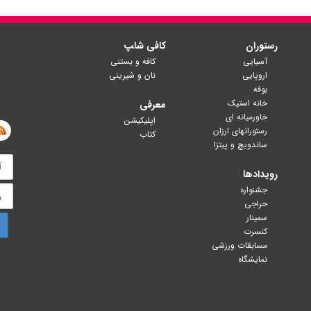
رستوران
کافی شا‍پ
آسیایی
کافه و بستنی
اروپایی
نان و شیرینی
بوفه
خانه استیک
معرفی
خاورمیانه ای
اپلیکیشن
رستورانهای ارزان
کتاب
ساندویچ و پیتزا
رویدادها
جشنواره
حراجی
سمینار
کنسرت
مسابقات ورزشی
نمایشگاه