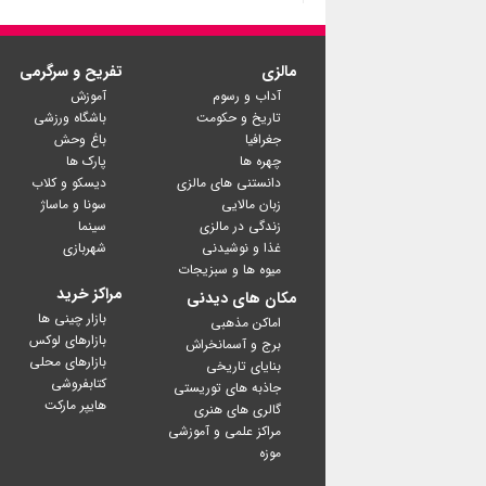
مالزی
تفریح و سرگرمی
آداب و رسوم
آموزش
تاریخ و حکومت
باشگاه ورزشی
جغرافیا
باغ وحش
چهره ها
پارک ها
دانستنی های مالزی
دیسکو و کلاب
زبان مالایی
سونا و ماساژ
زندگی در مالزی
سینما
غذا و نوشیدنی
شهربازی
میوه ها و سبزیجات
مراکز خرید
مکان های دیدنی
بازار چینی ها
اماکن مذهبی
بازارهای لوکس
برج و آسمانخراش
بازارهای محلی
بنایای تاریخی
کتابفروشی
جاذبه های توریستی
گالری های هنری
مراکز علمی و آموزشی
موزه