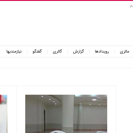
م
مالزی
رویدادها
گزارش
گالری
گفتگو
نیازمندیها