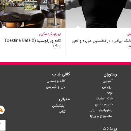
زش
اروپایی
گردشگری
لک ایرانی» در نخستین مبارزه واقعی
کافه وبارتوستینا (Toastina Café &
د…
Bar)
رستوران
کافی شا‍پ
آسیایی
کافه و بستنی
اروپایی
نان و شیرینی
بوفه
خانه استیک
معرفی
خاورمیانه ای
اپلیکیشن
رستورانهای ارزان
کتاب
ساندویچ و پیتزا
رویدادها