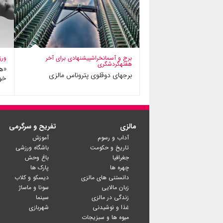
برج و آسمانخراش
پیشنهادی برای آخر
ور
هفته
گردشگری
«ها
برجهای دوقلوی پتروناس مالزی
خو
مالزی
تفریح و سرگرمی
آداب و رسوم
آموزش
تاریخ و حکومت
باشگاه ورزشی
جغرافیا
باغ وحش
چهره ها
پارک ها
دانستنی های مالزی
دیسکو و کلاب
زبان مالایی
سونا و ماساژ
زندگی در مالزی
سینما
غذا و نوشیدنی
شهربازی
میوه ها و سبزیجات