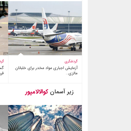
گردشگری
گرد
آزمایش اجباری مواد مخدر برای خلبانان
گس
مالزی…
فرو
زیر آسمان
کوالالامپور