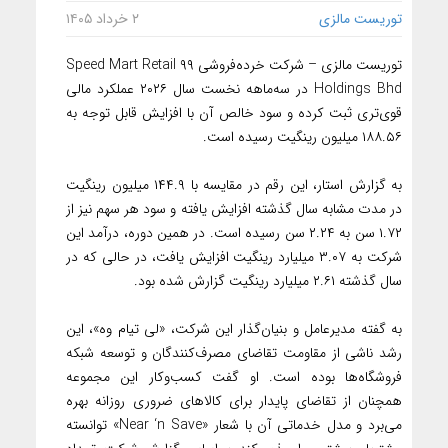
توریست مالزی
۲ خرداد ۱۴۰۵
توریست مالزی – شرکت خرده‌فروشی ۹۹ Speed Mart Retail
Holdings Bhd در سه‌ماهه نخست سال ۲۰۲۶ عملکرد مالی
قوی‌تری ثبت کرده و سود خالص آن با افزایش قابل توجه به
۱۸۸.۵۶ میلیون رینگیت رسیده است.
به گزارش استار، این رقم در مقایسه با ۱۴۴.۹ میلیون رینگیت
در مدت مشابه سال گذشته افزایش یافته و سود هر سهم نیز از
۱.۷۲ سن به ۲.۲۴ سن رسیده است. در همین دوره، درآمد این
شرکت به ۳.۰۷ میلیارد رینگیت افزایش یافت، در حالی که در
سال گذشته ۲.۶۱ میلیارد رینگیت گزارش شده بود.
به گفته مدیرعامل و بنیان‌گذار این شرکت، «لی تیام وه»، این
رشد ناشی از مقاومت تقاضای مصرف‌کنندگان و توسعه شبکه
فروشگاه‌ها بوده است. او گفت کسب‌وکار این مجموعه
همچنان از تقاضای پایدار برای کالاهای ضروری روزانه بهره
می‌برد و مدل خدماتی آن با شعار «Near ‘n Save» توانسته