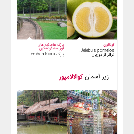
گوناگون
پارک ها
جاذبه های
توریستی
گردشگری
Jelebu’s pomelos ،
پارک Lembah Kiara
فراتر از دوریان
زیر آسمان
کوالالامپور