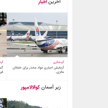
آخرین
اخبار
گردشگری
گرد
آزمایش اجباری مواد مخدر برای خلبانان
گس
مالزی…
فرو
زیر آسمان
کوالالامپور