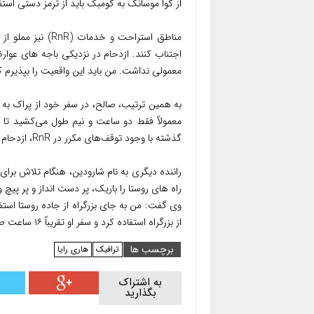
از گوا موسانگ به گومبک باید از ترمز دستی استف
مناطق استراحت و خ
اجتناب کنند. ازدحام در نزدیکی باجه های عو
معمولی نداشت. من باید این واقعیت را بپذیرم که
به همین ترتیب، صالح، در سفر خود از پراک به
معمولاً فقط دو ساعت و نیم طول می‌کشید تا 
گذشته با وجود توقف‌های مکرر در RnR، ازدحام ترافیک را تجربه کردیم، اما هرگز به بدی این بار نبود.
راننده دیگری به نام شارودین، هنگام تلاش برای
راه های روستا را باریک، پر دست انداز و پر پیچ
وی گفت: من به جای بزرگراه از جاده روستا ا
از بزرگراه استفاده کرد و سفر او تقریباً ۱۶ ساعت طول کشید.
برچسب ها
ترافیک
هاری رایا
به اشتراک
بگذارید