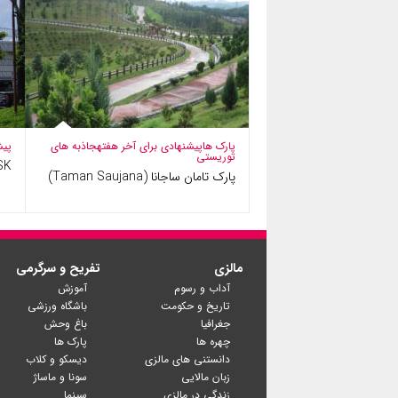
پارک ها
پیشنهادی برای آخر هفته
جاذبه های
پیش
توریستی
NSK؛ از یک غر
پارک تامان ساجانا (Taman Saujana)
مالزی
تفریح و سرگرمی
آداب و رسوم
آموزش
تاریخ و حکومت
باشگاه ورزشی
جغرافیا
باغ وحش
چهره ها
پارک ها
دانستنی های مالزی
دیسکو و کلاب
زبان مالایی
سونا و ماساژ
زندگی در مالزی
سینما