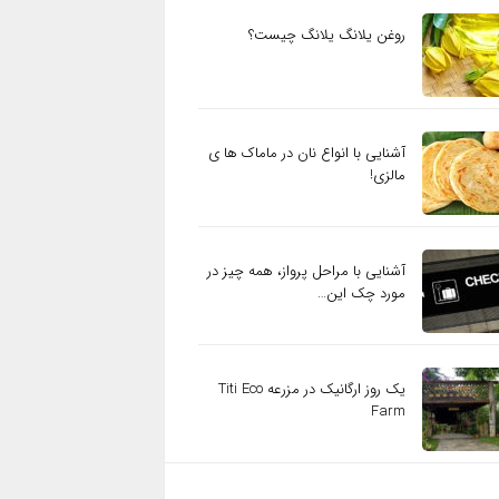
روغن یلانگ یلانگ چیست؟
آشنایی با انواع نان در ماماک ها ی
مالزی!
آشنایی با مراحل پرواز، همه چیز در
مورد چک این…
یک روز ارگانیک در مزرعه Titi Eco
Farm