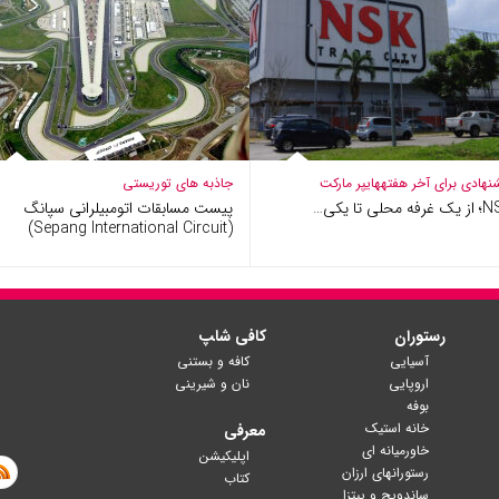
نهادی برای آخر هفته
هایپر مارکت​
جاذبه های توریستی
فه محلی تا یکی…
پیست مسابقات اتومبیلرانی سپانگ
(Sepang International Circuit)
رستوران
کافی شا‍پ
آسیایی
کافه و بستنی
اروپایی
نان و شیرینی
بوفه
خانه استیک
معرفی
خاورمیانه ای
اپلیکیشن
رستورانهای ارزان
کتاب
ساندویچ و پیتزا