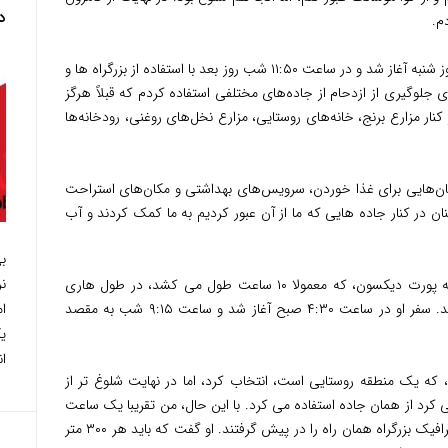
دان
م.
دانیل گفت که سفر وی از ساعت ۵ بعد از ظهر روز شنبه آغاز شد و در ساعت ۱۱:۵۰ شب روز بعد با استفاده از بزرگراه ها و
 جلوگیری از ازدحام از جاده‌های مختلفی استفاده کردم که قبلاً هرگز
کنار مزارع برنج، خانه‌های روستایی، مزارع نخل‌های روغنی، رودخانه‌ها
مکان‌هایی برای غذا خوردن، سرویس‌های بهداشتی و مکان‌های استراحت
نان در کنار جاده هایی که ما از آن عبور کردیم به ما کمک کردند و آب
همچنین زید گفت: که سفر او از منطقه کوالا به پورت دیکسون، که معمولا ۱۰ ساعت طول می کشد، در طول هاری
رایای امسال به یک مصیبت ۱۹ ساعته تبدیل شد. سفر او در ساعت ۴:۳۰ صبح آغاز شد و ساعت ۹:۱۵ شب به مقصد
ی
ان
و، که یک منطقه روستایی است، انتخاب کرد، اما در نهایت شلوغ تر از
 هر کسی که از Waze استفاده می کرد از همان جاده استفاده می کرد. با این حال، من تقریبا یک ساعت
گیر کردم زیرا دیگران برای جلوگیری از ورود به ترافیک بزرگراه همان راه را در پیش گرفتند. او گفت که باید هر ۳۰۰ متر