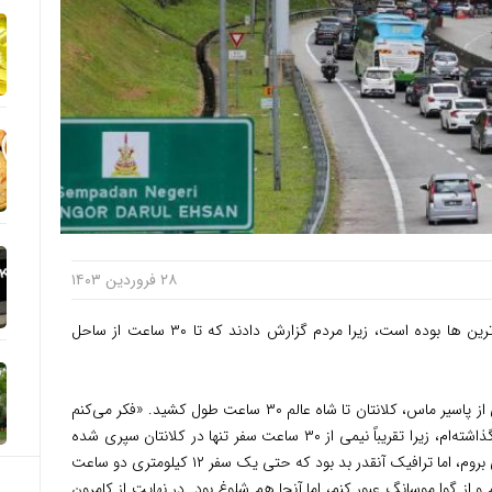
۲۸ فروردین ۱۴۰۳
توریست مالزی – امسال ازدحام رایا یکی از بدترین ها بوده است، زیرا مردم گزارش دادند که تا ۳۰ ساعت از ساحل
به گزارش نیواستریت تایمز، دانیل گفت: سفر وی از پاسیر ماس، کلانتان تا شاه عالم ۳۰ ساعت طول کشید. «فکر می‌کنم
این بدترین ترفیکی بود که تا به حال پشت سر گذاشته‌ام، زیرا تقریباً نیمی از ۳۰ ساعت سفر تنها در کلانتان سپری شده
است. در ابتدا می‌خواستم از بزرگراه ساحل شرقی بروم، اما ترافیک آنقدر بد بود که حتی یک سفر ۱۲ کیلومتری دو ساعت
و از گوا موسانگ عبور کنم، اما آنجا هم شلوغ بود. در نهایت از کامرون