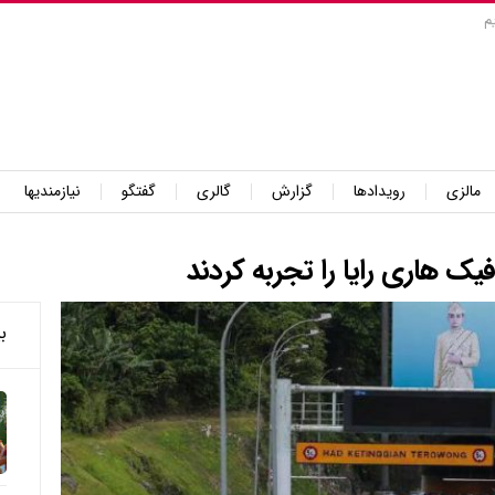
م
مالزی
رویدادها
گزارش
گالری
گفتگو
نیازمندیها
فیک هاری رایا را تجربه کردند
ب