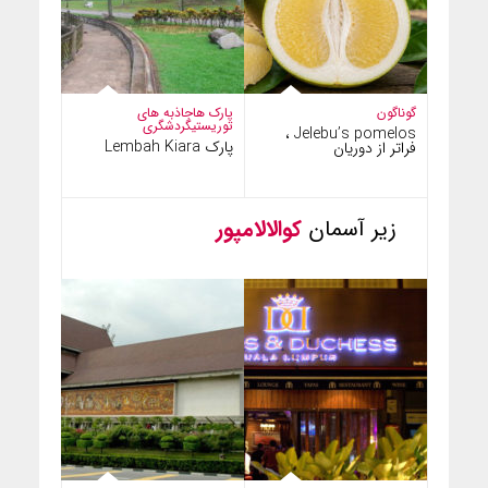
گوناگون
پارک ها
جاذبه های
توریستی
گردشگری
Jelebu’s pomelos ،
پارک Lembah Kiara
فراتر از دوریان
زیر آسمان
کوالالامپور