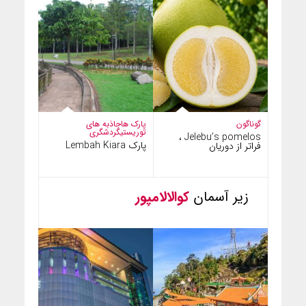
گوناگون
پارک ها
جاذبه های
توریستی
گردشگری
Jelebu’s pomelos ،
پارک Lembah Kiara
فراتر از دوریان
زیر آسمان
کوالالامپور