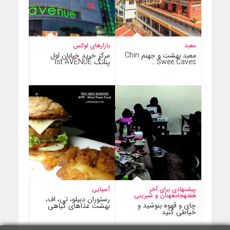
معبد
بازارهای لوکس
معبد بهشت و جهنم Chin
مرکز خرید خیابان اول
Swee Caves…
پنانگ ۱st AVENUE
پیشنهادی برای آخر
آسیایی
هفته
جامعه
نان و شیرینی
رستوران دبیلو، تی، اف،
چای و قهوه بنوشید و
بهشت غذاهای گیاهی
خیاطی کنید