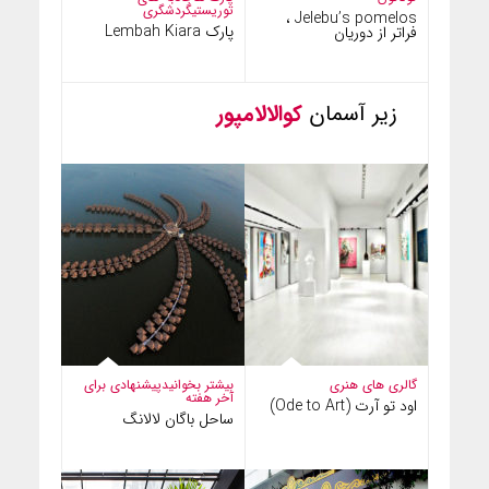
توریستی
گردشگری
Jelebu’s pomelos ،
پارک Lembah Kiara
فراتر از دوریان
زیر آسمان
کوالالامپور
گالری های هنری
بیشتر بخوانید
پیشنهادی برای
آخر هفته
اود تو آرت (Ode to Art)
ساحل باگان لالانگ