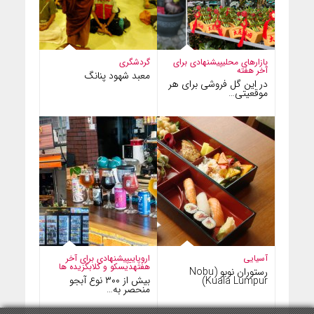
بازارهای محلی
پیشنهادی برای
گردشگری
آخر هفته
معبد شهود پنانگ
در این گل فروشی برای هر
موقعیتی…
آسیایی
اروپایی
پیشنهادی برای آخر
هفته
دیسکو و کلاب
گزیده ها
رستوران نوبو (Nobu
بیش از ۳۰۰ نوع آبجو
Kuala Lumpur)
منحصر به…