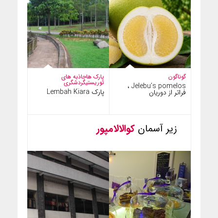
گوناگون
پارک ها
جاذبه های
توریستی
گردشگری
Jelebu’s pomelos ،
پارک Lembah Kiara
فراتر از دوریان
زیر آسمان
کوالالامپور