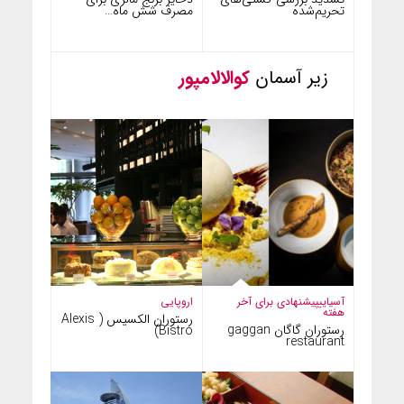
تحریم‌شده
مصرف شش ماه…
زیر آسمان
کوالالامپور
آسیایی
پیشنهادی برای آخر
اروپایی
هفته
رستوران الکسیس ( Alexis
رستوران گاگان gaggan
Bistro)
restaurant