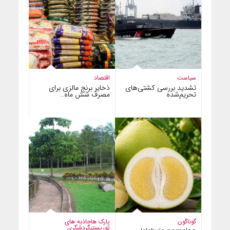
سیاست
اقتصاد
تشدید بررسی کشتی‌های
ذخایر برنج مالزی برای
تحریم‌شده
مصرف شش ماه…
گوناگون
پارک ها
جاذبه های
توریستی
گردشگری