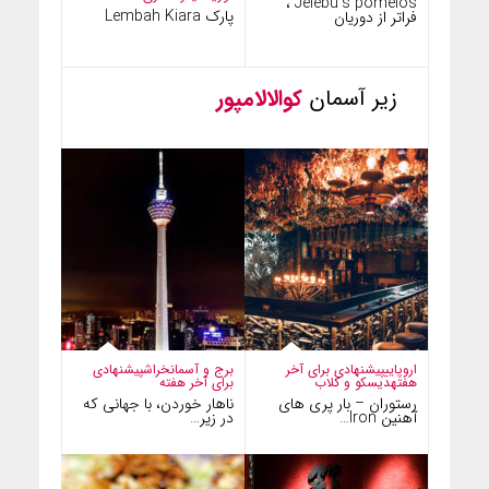
Jelebu’s pomelos ،
پارک Lembah Kiara
فراتر از دوریان
زیر آسمان
کوالالامپور
اروپایی
پیشنهادی برای آخر
برج و آسمانخراش
پیشنهادی
هفته
دیسکو و کلاب
برای آخر هفته
رستوران – بار پری های
ناهار خوردن، با جهانی که
آهنین Iron…
در زیر…