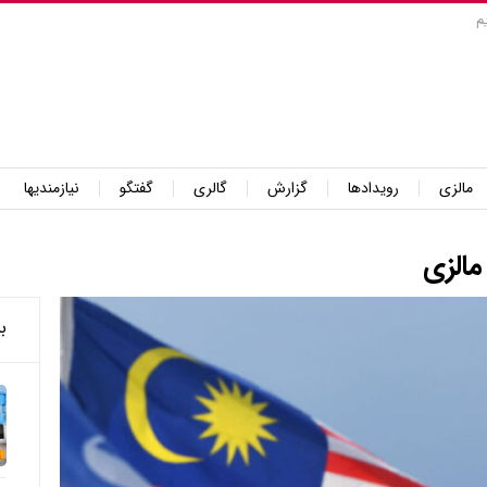
م
مالزی
رویدادها
گزارش
گالری
گفتگو
نیازمندیها
مالزی
ب