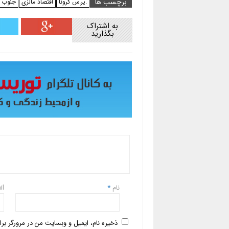
برچسب ها
.یر.س کرونا
اقتصاد مالزی
جنوب ش
به اشتراک
بگذارید
نام
*
il
ذخیره نام، ایمیل و وبسایت من در مرورگر بر