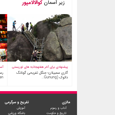
زیر آسمان
کوالالامپور
پیشنهادی برای آخر هفته
جاذبه های توریستی
آسی
گاری سمبیلان؛ جنگل تفریحی گونانگ
داتوک (Gunung…
an…
مالزی
تفریح و سرگرمی
آداب و رسوم
آموزش
تاریخ و حکومت
باشگاه ورزشی