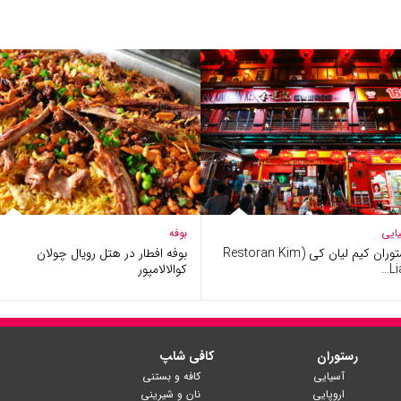
ایی
بوفه
رستوران کیم لیان کی (Restoran Kim
بوفه افطار در هتل رویال چولان
Li
کوالالامپور
رستوران
کافی شا‍پ
آسیایی
کافه و بستنی
اروپایی
نان و شیرینی