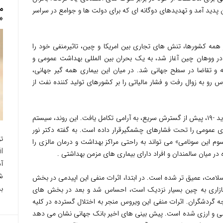
م
 پدید آمد و تهدیدهای دوگانه ای که برای دولت ها و جوامع در سراسر
«
همه کشورها، تنش های تجاری بین امریکا و چین، تاثیرمنفی خود را
در ووهان چین آغاز شد، به یک بحران بین المللی بهداشت عمومی و
و تقاضا در سطح جهانی شد. در میان این بیماری همه گیر جهانی،
س رو به زوال رفت و فشار مالیاتی را بر کشورهای تولید کننده نفت از
این شوک بهداشت عمومی ایجاد شده توسط کوید -۱۹، پیش از گسترش سریع، به آرامی تکامل یافت. این روند، سیستم
های عمومی را تحت فشارهای چشمگیرقرار داده است. به گفته دکتر نور
وم این سونامی» می تواند به راحتی مراکز بهداشت و درمان مالزی را
 در میان سالمندان و افراد دارای بیماری های مزمن بهداشتی .
آ
ش
 سلامت، عمیق تر شده است. در ابتدا، اثرات منفی این اپیدمی در بخش
ب
 بازاری به چین بسیار نزدیک است، احساس شد و بعد در بخش های
 گردشگران. اثرات منفی این ویروس منجر به اختلال گسترده در کلیه
الی و ارزی شده است. پیش بینی های اخیر بانک جهانی نشان می دهد