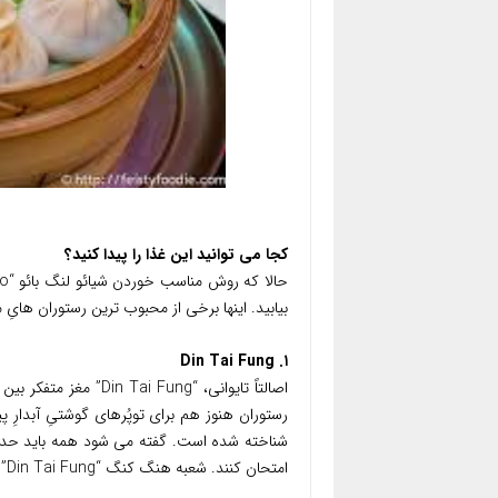
کجا می توانید این غذا را پیدا کنید؟
بیابید. اینها برخی از محبوب ترین رستوران هایِ ما برای صرف شیائو لنگ
۱. Din Tai Fung
امتحان کنند. شعبه هنگ کنگ “Din Tai Fung” موفق به کسب ستاره از “Michelin” شده است!