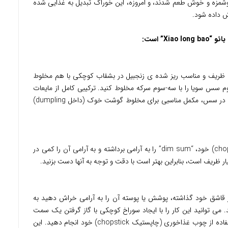
زه و خوش طعم شدند، و امروزه، این خوراک تبدیل به غذایی شده
Xi” است:
 ظریف و مناسب ریز شده ی زنجبیل در بشقاب کوچکی با هم مخلوط
 سس سویا را با سه-سوم سرکه مخلوط کنید. ترکیبی کامل از مایعات
شور و (با بوی) تند تضمین می کند که فرو بردن در سس، مکمل مناسبی برای مخلوط گوشت خوک (داخل dumpling)
با استفاده از چوب غذاخوری (چاپستیک chopstick) خود، “dim sum” را به آرامی برداشته و به آرامی آن را کمی در
و لنگ بائو “Xiao long bao” را در قاشق خود گذاشته، پوشش یا پوسته آن را به آرامی خراش دهید به
ی توانید این کار را با ایجاد سوراخ کوچکی با گاز گرفتن یک سمت
“dim sum” و یا با بادقت سوراخ کردن آن بااستفاده از چوب غذاخوری (چاپستیک chopstick) خود انجام دهید. این