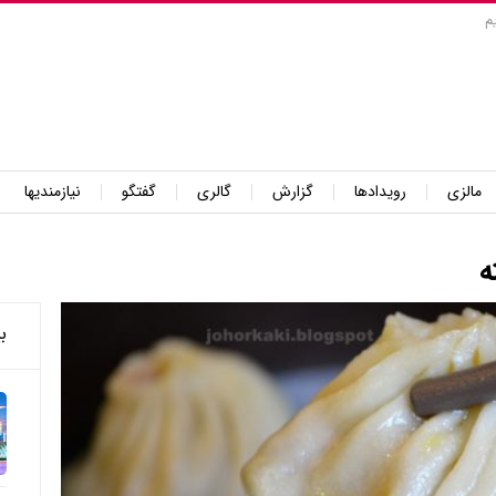
م
مالزی
رویدادها
گزارش
گالری
گفتگو
نیازمندیها
ه
ب