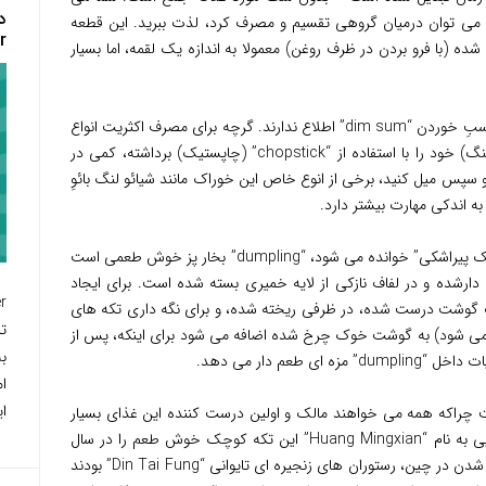
 می توان درمیان گروهی تقسیم و مصرف کرد، لذت ببرید. این قطعه
”
ده (با فرو بردن در ظرف روغن) معمولا به اندازه یک لقمه، اما بسیار
با این حال، بسیاری از افراد از روش درست و مناسبِ خوردن “dim sum” اطلاع ندارند. گرچه برای مصرف اکثریت انواع
این خوراک لازم است تنها “dumpling” (دامپلینگ) خود را با استفاده از “chopstick” (چاپستیک) برداشته، کمی در
سپس میل کنید، برخی از انوع خاص این خوراک مانند شیائو لنگ بائوِ
“Xiao long bao” ، که از روی علاقه “سبد کوچک پیراشکی” خوانده می شود، “dumpling” بخار پز خوش طعمی است
ارشده و در لفاف نازکی از لایه خمیری بسته شده است. برای ایجاد
a” (مخلوطی که با آب گوشت درست شده، در ظرفی ریخته شده، و برای نگه داری تکه های
تل
 می شود) به گوشت خوک چرخ شده اضافه می شود برای اینکه، پس از
ب
ام
ای
قیقاً مشخص نیست چراکه همه می خواهند مالک و اولین درست کننده این غذای بسیار
محبوب باشند، اما بنابر افسانه ها، مردی شانگهایی به نام “Huang Mingxian” این تکه کوچک خوش طعم را در سال
۱۸۷۵ برای اولین بار درست کرد. با وجود درست شدن در چین، رستوران های زنجیره ای تایوانی “Din Tai Fung” بودند