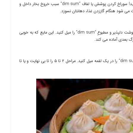
مرحله بسیار مهم است، پس آن را از قلم نیاندازید! سوراخ کردن پوشش یا لفاف “dim sum” سبب خروخ بخار داخل و
ی شود هنگام گاززدن غذا، دهانتان نسوزد.
حال، نوبت بهترین قسمت است. به آرامی آبِ گوشت دلپذیر و مطبوعِ “dim sum” را میل کنید. این مایع که به خوبی
زرگ بعدی آماده می کند.
پس از میل کردن قسمت سوپی آبدار، تمام “dim sum” را در یک لقمه میل کنید. مراحل ۲ تا ۵ را تا بی نهایت و یا تا