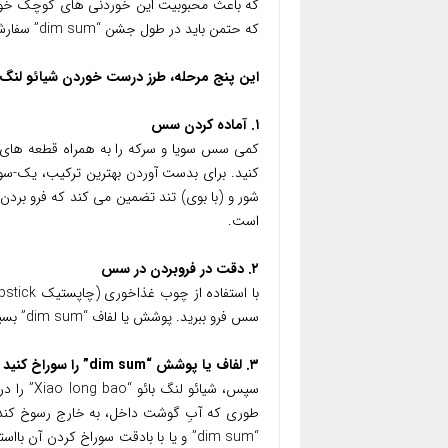
که باعث محبوبیت این خوردنی های کوچک خوشم
که حتمن باید در طول جشن “dim sum” سفارش داده شود.
این پنج مرحله، طرز درست خوردن شیائو لنگ بائو “ao long bao
۱. آماده کردن سس
کمی سس سویا و سرکه را به همراه قطعه های
کنید. برای بدست آوردن بهترین ترکیب، یک-سوم
است.
۲. دقت در فروبردن در سس
سس فرو ببرید. پوشش یا لفاف “dim sum” بسیار ظریف است، بنابراین بهتر است با دقت و توجه به آنها دست بزنید.
۳. لفاف یا پوشش “dim sum” را سوراخ کنید
سپس، شیائ
طوری که آبِ گوشت داخل، به خارج رسوخ کند. م