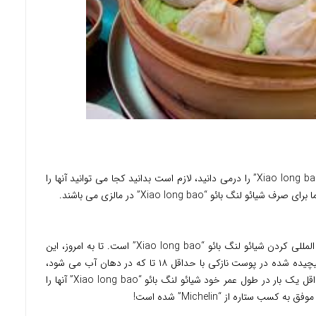
حالا که روش مناسب خوردن شیائو لنگ بائو “Xiao long bao” را درمی دانید، لازم است بدانید کجا می توانید آنها را
 بائو “Xiao long bao” در مالزی می باشند.
اصالتاً تایوانی، “Din Tai Fung” مغز متفکر بین المللی کردن شیائو لنگ بائو “Xiao long bao” است. تا به امروز، این
رستوران هنوز هم برای توپُرهای گوشتیِ آبدارِ پیچیده شده در پوست نازکی با حداقل ۱۸ تا که در دهان آب می شود،
شناخته شده است. گفته می شود همه باید حداقل یک بار در طول عمر خود شیائو لنگ بائو “Xiao long bao” آنها را