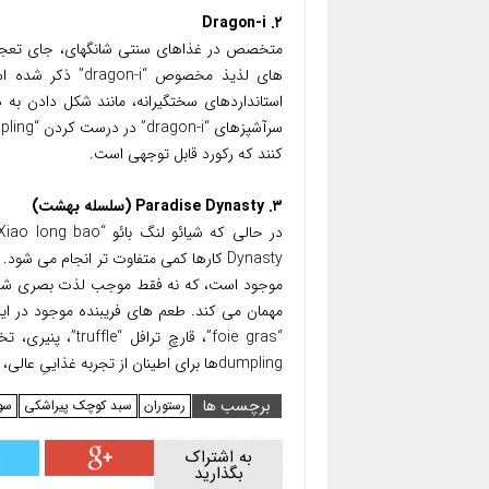
۲. Dragon-i
های لذیذ مخصوص “
کنند که رکورد قابل توجهی است.
۳. Paradise Dynasty (سلسله بهشت)
موجود است، که نه فقط موجب لذت بصری شده، 
dumplingها برای اطینان از تجربه غذاییِ عالی، با دقت از طعم ملایم به طعم تند چیده شده اند.
برچسب ها
رستوران
سبد کوچک پیراشکی
سو
به اشتراک
بگذارید