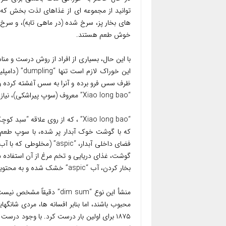
توانید از مجموعه ای از غذاهای لذت بخش که
های بخار پز، سرخ شده (در ماهی تابه)، و سرخ ش
خوش طعم هستند.
ظرف سس فرو برده و آنرا به سس آغشته کرده و 
“Xiao long bao” معروف (سوپ پیراشکی)، نیاز به اندکی مهارت بیشتر دارد.
که با گوشت خوک آبدار پر شده، با سوپ طعم د
فضای داخلی آبدار، “spic
گوشت، غذای دریایی و تخم مرغ از آن استفاده
بخار کردن، آب “aspic” خشک شده و به محتویات داخل “dumpling” مزه ای طعم دار می دهد.
منشأ این نوع “dim sum” د