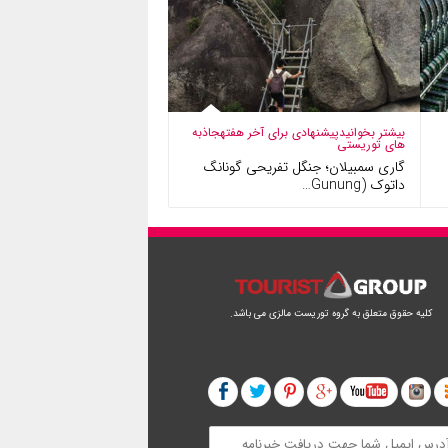
بیشتر بخوانید
پیشنهادی برای آخر هفته
جاذبه
های توریستی
گاری سمبیلان؛ جنگل تفریحی گونانگ
داتوک (Gunung…
کلیه حقوق متعلق به گروه توریست مالزی می باشد.