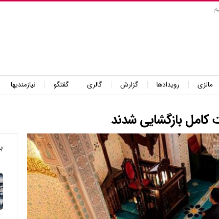
م
مالزی
رویدادها
گزارش
گالری
گفتگو
نیازمندیها
 کامل بازگشایی شدند
ب