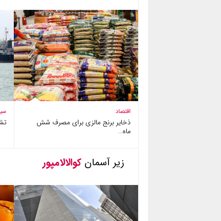
اقتصاد
سی
ذخایر برنج مالزی برای مصرف شش
تش
ماه…
زیر آسمان
کوالالامپور