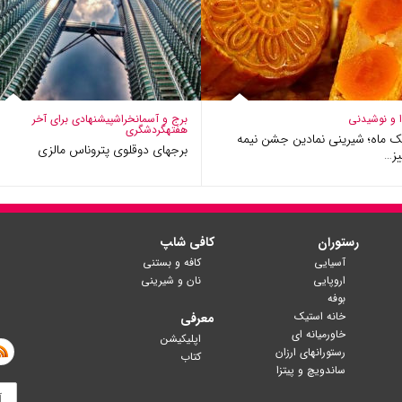
 و نوشیدنی
برج و آسمانخراش
پیشنهادی برای آخر
هفته
گردشگری
 ماه؛ شیرینی نمادین جشن نیمه
برجهای دوقلوی پتروناس مالزی
یز…
رستوران
کافی شا‍پ
آسیایی
کافه و بستنی
اروپایی
نان و شیرینی
بوفه
خانه استیک
معرفی
خاورمیانه ای
اپلیکیشن
رستورانهای ارزان
کتاب
ساندویچ و پیتزا