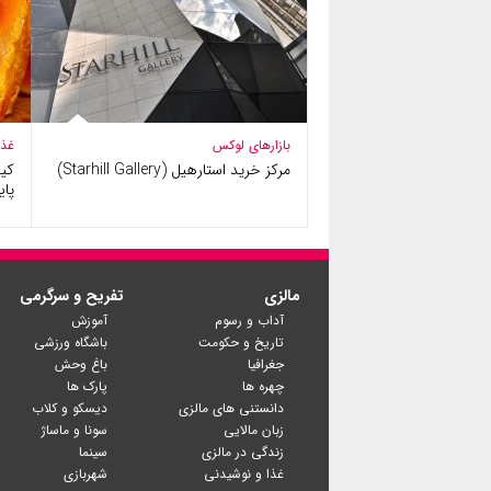
بازارهای لوکس
غذا
مرکز خرید استارهیل (Starhill Gallery)
کیک
پای
مالزی
تفریح و سرگرمی
آداب و رسوم
آموزش
تاریخ و حکومت
باشگاه ورزشی
جغرافیا
باغ وحش
چهره ها
پارک ها
دانستنی های مالزی
دیسکو و کلاب
زبان مالایی
سونا و ماساژ
زندگی در مالزی
سینما
غذا و نوشیدنی
شهربازی