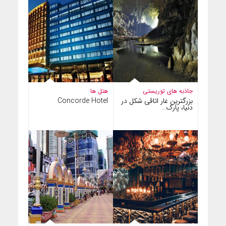
جاذبه های توریستی
هتل ها
بزرگترین غار اتاقی شکل در
Concorde Hotel
دنیا، پارک…