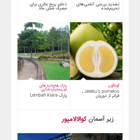
تشدید بررسی کشتی‌های
ذخایر برنج مالزی برای
تحریم‌شده
مصرف شش ماه…
گوناگون
پارک ها
جاذبه های
توریستی
گردشگری
Jelebu’s pomelos ،
پارک Lembah Kiara
فراتر از دوریان
زیر آسمان
کوالالامپور