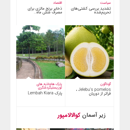
سیاست
اقتصاد
تشدید بررسی کشتی‌های
ذخایر برنج مالزی برای
تحریم‌شده
مصرف شش ماه…
گوناگون
پارک ها
جاذبه های
توریستی
گردشگری
Jelebu’s pomelos ،
پارک Lembah Kiara
فراتر از دوریان
زیر آسمان
کوالالامپور