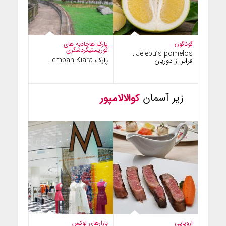
گوناگون
پارک ها
جاذبه های
توریستی
گردشگری
Jelebu’s pomelos ،
پارک Lembah Kiara
فراتر از دوریان
زیر آسمان
کوالالامپور
اروپایی
بازارهای لوکس