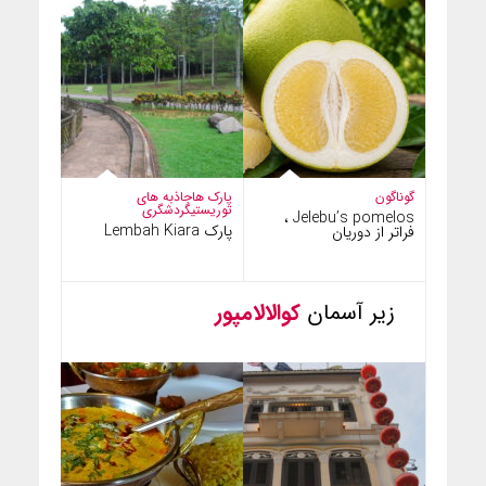
گوناگون
پارک ها
جاذبه های
توریستی
گردشگری
Jelebu’s pomelos ،
پارک Lembah Kiara
فراتر از دوریان
زیر آسمان
کوالالامپور