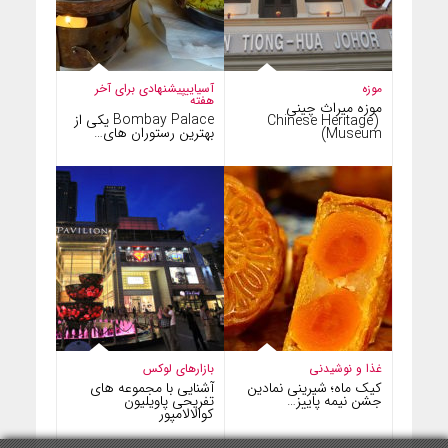
موزه
آسیایی
پیشنهادی برای آخر
هفته
موزه میراث چینی
Bombay Palace یکی از
(Chinese Heritage
بهترین رستوران های…
Museum)
غذا و نوشیدنی
بازارهای لوکس
کیک ماه؛ شیرینی نمادین
آشنایی با مجموعه های
جشن نیمه پاییز…
تفریحی پاویلیون
کوالالامپور