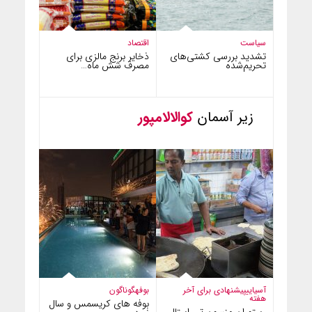
سیاست
اقتصاد
تشدید بررسی کشتی‌های
ذخایر برنج مالزی برای
تحریم‌شده
مصرف شش ماه…
زیر آسمان
کوالالامپور
آسیایی
پیشنهادی برای آخر
بوفه
گوناگون
هفته
بوفه های کریسمس و سال
رستوران منسون تی استال