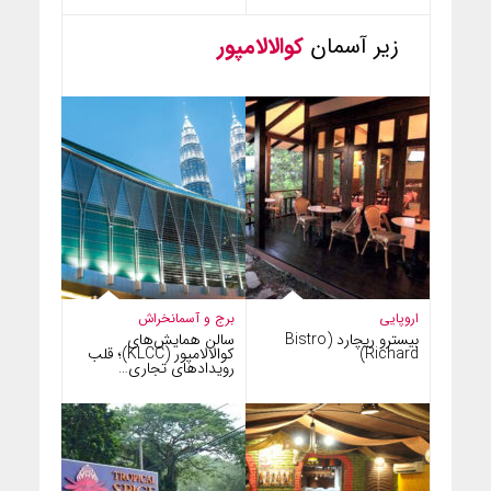
زیر آسمان
کوالالامپور
اروپایی
برج و آسمانخراش
بیسترو ریچارد (Bistro
سالن همایش‌های
Richard)
کوالالامپور (KLCC)؛ قلب
رویدادهای تجاری…