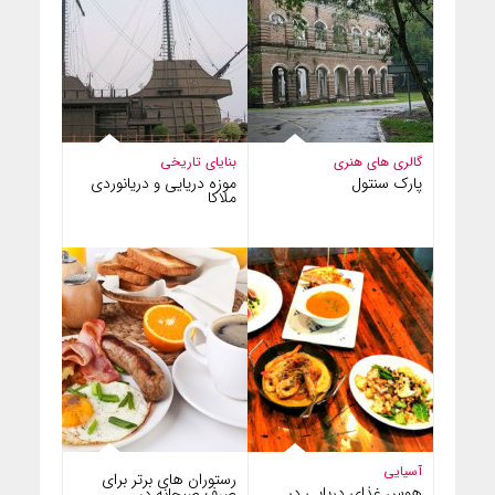
گالری های هنری
بنایای تاریخی
پارک سنتول
موزه دریایی و دریانوردی
ملاکا
آسیایی
رستوران های برتر برای
هوس غذای دریایی در
صرف صبحانه در…