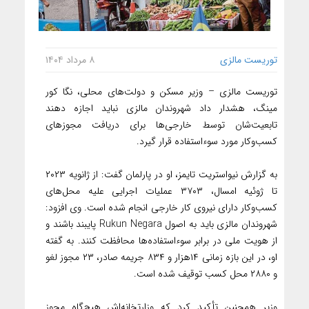
توریست مالزی
۸ مرداد ۱۴۰۴
توریست مالزی – وزیر مسکن و دولت‌های محلی، نگا کور
مینگ، هشدار داد شهروندان مالزی نباید اجازه دهند
تابعیت‌شان توسط خارجی‌ها برای دریافت مجوزهای
کسب‌وکار مورد سوءاستفاده قرار گیرد.
به گزارش نیواستریت تایمز، او در پارلمان گفت: از ژانویه ۲۰۲۳
تا ژوئیه امسال، ۳۷۰۳ عملیات اجرایی علیه محل‌های
کسب‌وکار دارای نیروی کار خارجی انجام شده است. وی افزود:
شهروندان مالزی باید به اصول Rukun Negara پایبند باشند و
از هویت ملی در برابر سوءاستفاده‌ها محافظت کنند. به گفته
او، در این بازه زمانی ۱۴هزار و ۸۳۴ جریمه صادر، ۲۳ مجوز لغو
و ۲۸۸۰ محل کسب توقیف شده است.
وزیر همچنین تأکید کرد که وزارتخانه‌اش هیچ‌گاه مجوز