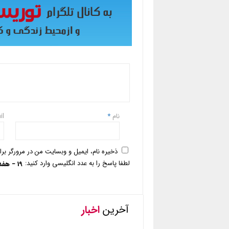
نام
*
il
ذخیره نام، ایمیل و وبسایت من در مرورگر بر
لطفا پاسخ را به عدد انگلیسی وارد کنید:
19 − هفده =
آخرین
اخبار