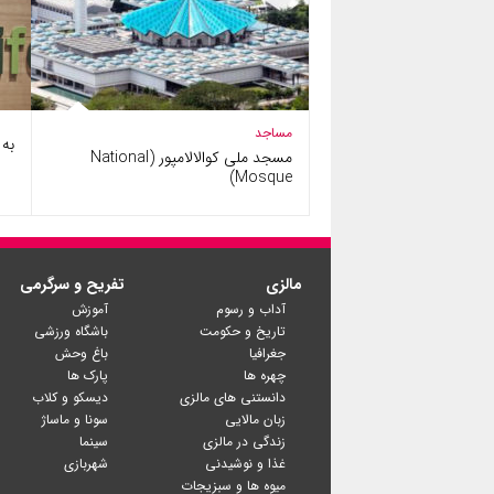
مساجد
به سا
مسجد ملی کوالالامپور (National
Mosque)
مالزی
تفریح و سرگرمی
آداب و رسوم
آموزش
تاریخ و حکومت
باشگاه ورزشی
جغرافیا
باغ وحش
چهره ها
پارک ها
دانستنی های مالزی
دیسکو و کلاب
زبان مالایی
سونا و ماساژ
زندگی در مالزی
سینما
غذا و نوشیدنی
شهربازی
میوه ها و سبزیجات