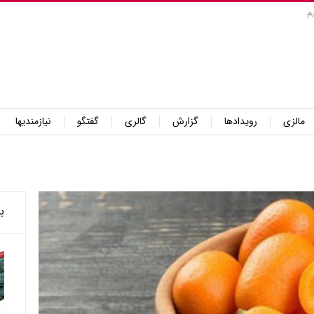
م
مالزی
رویدادها
گزارش
گالری
گفتگو
نیازمندیها
ب