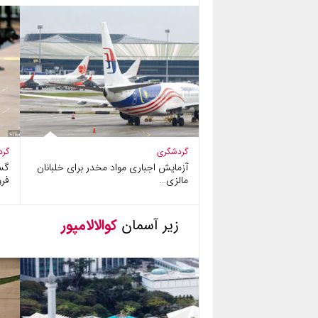
گردشگری
گرد
آزمایش اجباری مواد مخدر برای خلبانان
گس
مالزی…
فرو
زیر آسمان
کوالالامپور