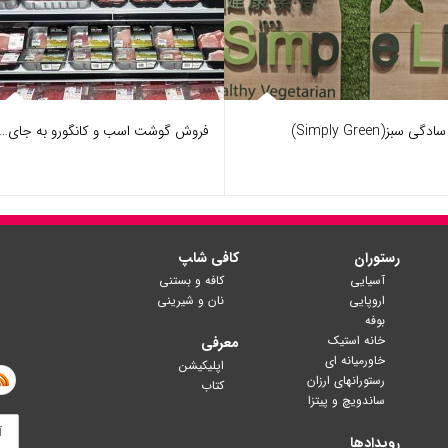
دگی سبز(Simply Green)
فروش گوشت اسب و کانگورو به جای…
رستوران
کافی شا‍پ
آسیایی
کافه و بستنی
اروپایی
نان و شیرینی
بوفه
خانه استیک
معرفی
خاورمیانه ای
اپلیکیشن
رستورانهای ارزان
کتاب
ساندویچ و پیتزا
رویدادها