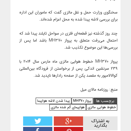
سخنگوی وزارت حمل و نقل مالزی گفت که ماموران این اداره
برای بررسی لاشه پیدا شده به محل اعزام شده‌اند.
چند روز گذشته نیز قطعه‌‌ای فلزی در سواحل تایلند پیدا شد که
احتمال می‌رفت متعلق به پرواز MH370 باشد اما پس از
بررسی‌ها این موضوع تکذیب شد.
پرواز MH370 خطوط هوایی مالزی ماه مارس سال ۲۰۱۴ با
۲۳۹ سرنشین اندکی پس از برخواستن از فرودگاه بین‌المللی
کوالالامپور به مقصد پکن از صفحه رادارها ناپدید شد.
منبع: روزنامه مالای میل
برچسب ها
پرواز MH370
پیدا شدن لاشه هواپیما
خطوط هوایی مالزی
هواپیمای گم شده مالزی
به اشتراک
بگذارید