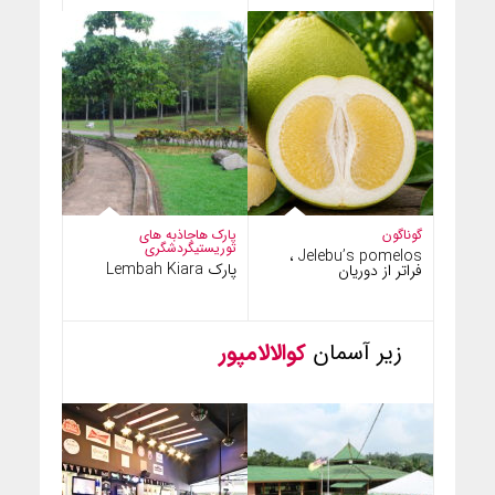
گوناگون
پارک ها
جاذبه های
توریستی
گردشگری
Jelebu’s pomelos ،
پارک Lembah Kiara
فراتر از دوریان
زیر آسمان
کوالالامپور