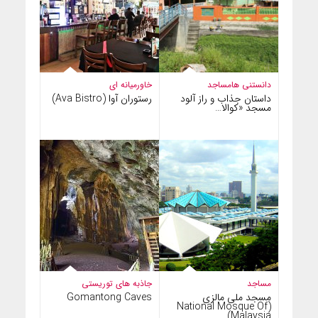
دانستنی ها
مساجد
خاورمیانه ای
داستان جذاب و راز آلود
رستوران آوا (Ava Bistro)
مسجد «کوالا…
مساجد
جاذبه های توریستی
مسجد ملی مالزی
Gomantong Caves
(National Mosque Of
Malaysia)