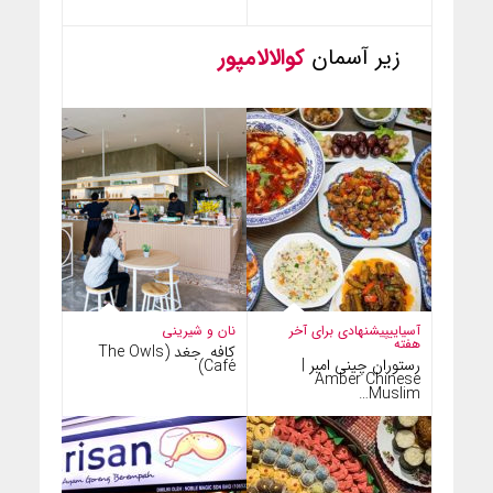
زیر آسمان
کوالالامپور
آسیایی
پیشنهادی برای آخر
نان و شیرینی
هفته
کافه جغد (The Owls
رستوران چینی امبر |
Café)
Amber Chinese
Muslim…