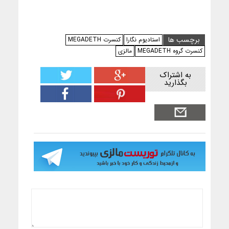
برچسب ها
استادیوم نگارا
کنسرت MEGADETH
کنسرت گروه MEGADETH
مالزی
به اشتراک
بگذارید