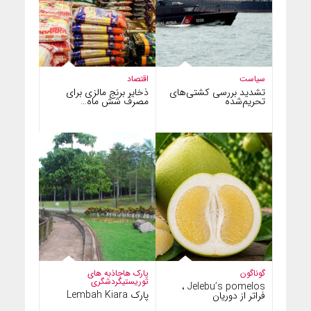
سیاست
اقتصاد
تشدید بررسی کشتی‌های
ذخایر برنج مالزی برای
تحریم‌شده
مصرف شش ماه…
گوناگون
پارک ها
جاذبه های
توریستی
گردشگری
Jelebu’s pomelos ،
پارک Lembah Kiara
فراتر از دوریان