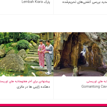
دید بررسی کشتی‌های تحریم‌شده
پارک Lembah Kiara
به های توریستی
پیشنهادی برای آخر هفته
جاذبه های توریست
Gomantong Cav
دهکده ژاپنی ها در مالزی