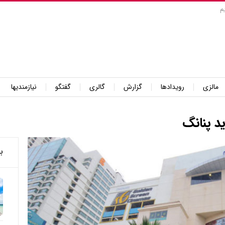
م
مالزی
رویدادها
گزارش
گالری
گفتگو
نیازمندیها
ید پنانگ
ب