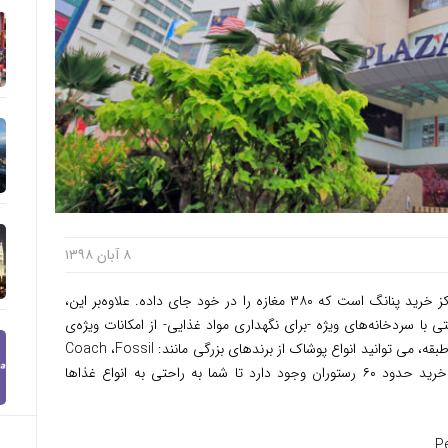
۸ آبان ۱۳۹۸
توریست مالزی – گرنی پلازا یکی از بهترین مراکز خرید پنانگ است که ۳۸۰ مغازه را در خود جای داده. علاوه‌بر این،
پرمارکتی با سردخانه‌های ویژه -برای نگهداری مواد غذایی- از امکانات ویژه‌ی
این مرکز خرید مالزی است. در این ساختمان نُه طبقه، می توانید انواع پوشاک از برندهای بزرگی مانند: Coach ،Fossil
و Versace پیدا کنید. همچنین، در این مرکز خرید حدود ۶۰ رستوران وجود دارد تا شما به راحتی به انواع غذاها