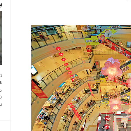
ا
ت
ق
دا
ام