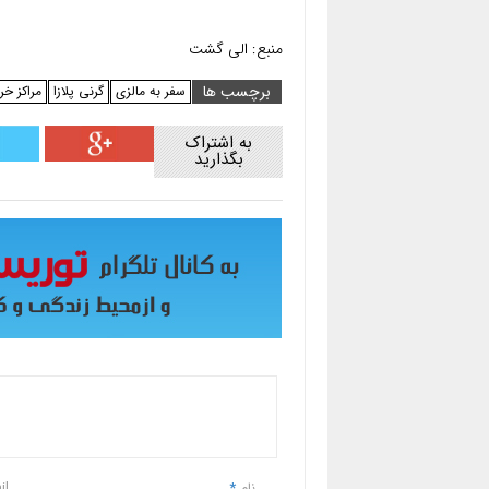
منبع: الی گشت
برچسب ها
سفر به مالزی
گرنی پلازا
مراکز خر
به اشتراک
بگذارید
نام
*
il