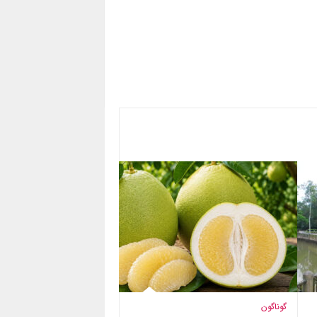
گوناگون