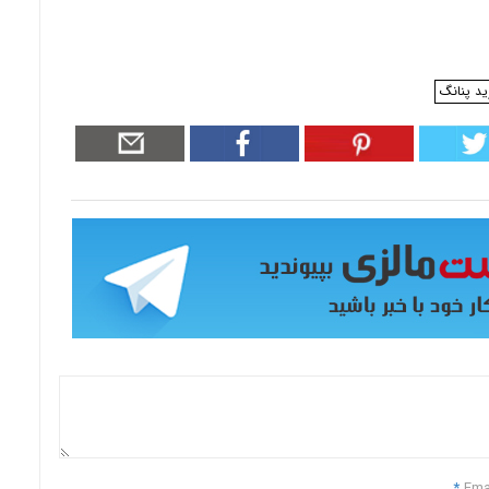
ید پنانگ
*
Ema