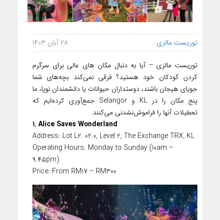
توریست مالزی
۲۸ آبان ۱۴۰۳
توریست مالزی – آیا به دنبال مکان های عالی برای سرگرم
کردن کودکان خود هستید؟ فرقی نمی‌کند بچه‌های شما
جویای هیجان باشند، دوستداران حیوانات یا دانشمندان نوپا، ما
پنج مکان را در KL و Selangor جمع‌آوری کرده‌ایم که
تعطیلات آنها را فراموش‌نشدنی می‌کنند.
۱. Alice Saves Wonderland
Address: Lot L2. 02.0, Level 2, The Exchange TRX, KL
Operating Hours: Monday to Sunday (10am –
۹.۴۵pm)
Price: From RM17 – RM300