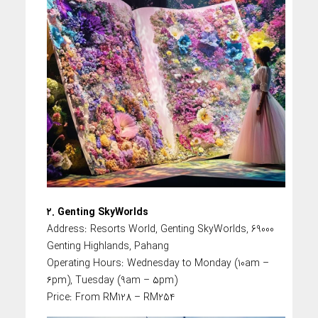
۲. Genting SkyWorlds
Address: Resorts World, Genting SkyWorlds, 69000
Genting Highlands, Pahang
Operating Hours: Wednesday to Monday (10am –
۶pm), Tuesday (9am – ۵pm)
Price: From RM128 – RM254