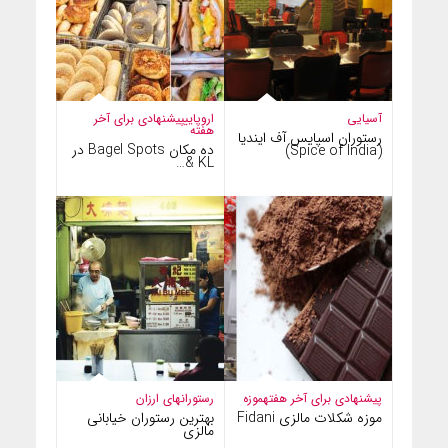
آسیایی
اروپایی
پیشنهادی برای آخر
هفته
رستوران اسپایس آف ایندیا
ده مکان Bagel Spots در
(Spice of India)
KL &…
پیشنهادی برای آخر هفته
موزه
رستورانهای ارزان
موزه شکلات مالزی Fidani
بهترین رستوران‌ خیابانی
مالزی