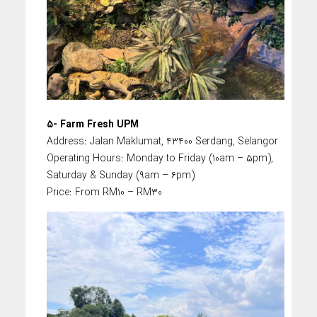
۵- Farm Fresh UPM
Address: Jalan Maklumat, 43400 Serdang, Selangor
Operating Hours: Monday to Friday (10am – ۵pm),
Saturday & Sunday (9am – ۶pm)
Price: From RM10 – RM30