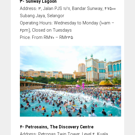
۳- Sunway Lagoon
Address: 3, Jalan PJS 11/11, Bandar Sunway, 47500
Subang Jaya, Selangor
Operating Hours: Wednesday to Monday (10am –
۶pm), Closed on Tuesdays
Price: From RM70 – RM235
۴- Petrosains, The Discovery Centre
Address: Petronas Twin Tower, Level 4, Kuala