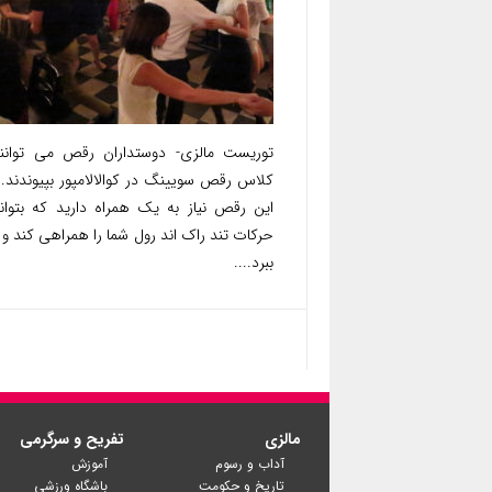
توریست مالزی- دوستداران رقص می توانند
کلاس رقص سویینگ در کوالالامپور بپیوندند. 
این رقص نیاز به یک همراه دارید که بتوان
حرکات تند راک اند رول شما را همراهی کند و
ببرد....
مالزی
تفریح و سرگرمی
آداب و رسوم
آموزش
تاریخ و حکومت
باشگاه ورزشی