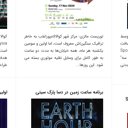
توسط
توریست مالزی- مرکز شهر کوالالامپوراغلب به خاطر
کوالا
سافت
ترافیک سنگین‌اش معروف است، اما اولین و سومین
 شورای ورزش سنگاپور (Sport
یکشنبه هر ماه، همه خیابان‌ها به مدت دو ساعت
ش سه”
به طور کامل برای وسایل نقلیه موتوری بسته می
هدف 
بدنی
شود. این روزها...
طراحی
برنامه ساعت زمین در دسا پارک سیتی
اولین روز س
ی اس (SAS