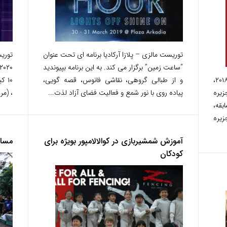
توریست مالزی – پلازا آرکادیا برنامه ای تحت عنوان
“ساعت زمین” برگزار می کند. به این برنامه بپیوندید
توریست مالزی- از اول ماه می تا ۳۱ می ۲۰۱۸،
و از طبالی گروهی، نقاشی فانوس، قصه گویی،
۱۰ 
یره
پیاده روی با نور شمع و فعالیت فضای آزاد لذت...
، (مر
سابقه،
زیره
آموزش شمشیربازی در کوالالامپور بویژه برای
مساب
کودکان