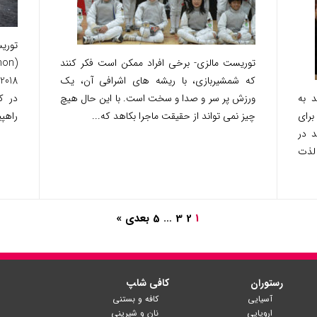
توریس
توریست مالزی- برخی افراد ممکن است فکر کنند
hon
که شمشیربازی، با ریشه های اشرافی آن، یک
 به
ورزش پر سر و صدا و سخت است. با این حال هیچ
در ک
برای
چیز نمی تواند از حقیقت ماجرا بکاهد که...
راهپی
د در
 لذت
1
2
3
…
5
بعدی »
رستوران
کافی شا‍پ
آسیایی
کافه و بستنی
اروپایی
نان و شیرینی