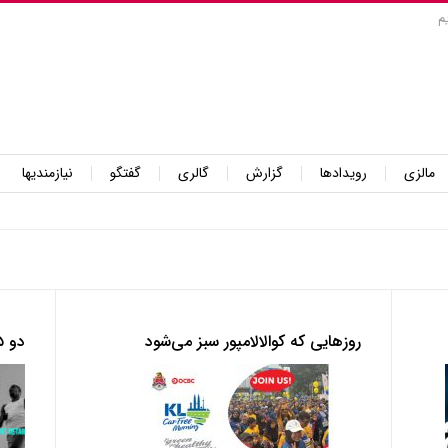
م
مالزی
رویدادها
گزارش
گالری
گفتگو
نیازمندیها
روزهایی که کوالالامپور سبز می‌شود
دو ۵ کیلومتری دکاتلون در پوچونگ