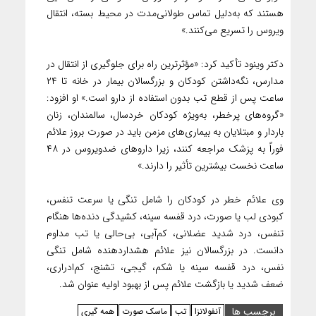
هستند که به‌دلیل تماس طولانی‌مدت در محیط بسته، انتقال
ویروس را تسریع می‌کنند.»
دکتر وینود تأکید کرد: «مؤثرترین راه برای جلوگیری از انتقال در
مدارس، نگه‌داشتن کودکان و بزرگسالان بیمار در خانه تا ۲۴
ساعت پس از قطع تب بدون استفاده از دارو است.» او افزود:
«گروه‌های پرخطر، به‌ویژه کودکان خردسال، سالمندان، زنان
باردار و مبتلایان به بیماری‌های مزمن باید در صورت بروز علائم
فوراً به پزشک مراجعه کنند، زیرا داروهای ضدویروس در ۴۸
ساعت نخست بیشترین تأثیر را دارند.»
وی علائم خطر در کودکان را شامل تنگی یا سرعت تنفس،
کبودی لب یا صورت، درد قفسه سینه، کشیدگی دنده‌ها هنگام
تنفس، درد شدید عضلانی، کم‌آبی، بی‌حالی یا تب مداوم
دانست. در بزرگسالان نیز علائم هشداردهنده شامل تنگی
نفس، درد قفسه سینه یا شکم، گیجی، تشنج، کم‌ادراری،
ضعف شدید یا بازگشت علائم پس از بهبود اولیه عنوان شد.
برچسب ها
آنفولانزا
تب
ماسک صورت
همه گیری