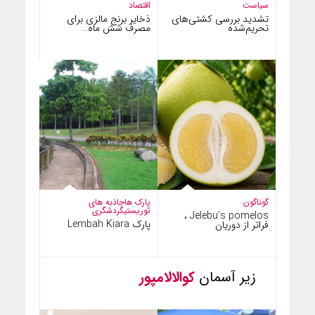
سیاست
اقتصاد
تشدید بررسی کشتی‌های
ذخایر برنج مالزی برای
تحریم‌شده
مصرف شش ماه…
گوناگون
پارک ها
جاذبه های
توریستی
گردشگری
Jelebu’s pomelos ،
پارک Lembah Kiara
فراتر از دوریان
زیر آسمان
کوالالامپور